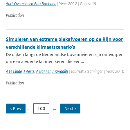
Aart Overeem en Adri Buishand
| Year: 2012 | Pages: 48
Publication
Simuleren van extreme piekafvoeren op de Rijn voor
verschillende klimaatscenario's
De dijken langs de Nederlandse bovenrivieren zijn ontworpen
om een afvoer te kunnen keren die een...
A te Linde
,
J Aerts
,
A Bakker
,
J Kwadijk
| Journal: Stromingen | Year: 2010
Publication
‹ Prev
…
100
…
Next ›