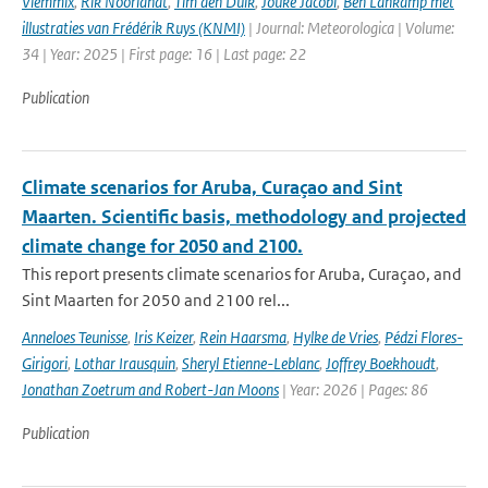
Vlemmix
,
Rik Noorlandt
,
Tim den Dulk
,
Jouke Jacobi
,
Ben Lankamp met
illustraties van Frédérik Ruys (KNMI)
| Journal: Meteorologica | Volume:
34 | Year: 2025 | First page: 16 | Last page: 22
Publication
Climate scenarios for Aruba, Curaçao and Sint
Maarten. Scientific basis, methodology and projected
climate change for 2050 and 2100.
This report presents climate scenarios for Aruba, Curaçao, and
Sint Maarten for 2050 and 2100 rel...
Anneloes Teunisse
,
Iris Keizer
,
Rein Haarsma
,
Hylke de Vries
,
Pédzi Flores-
Girigori
,
Lothar Irausquin
,
Sheryl Etienne-Leblanc
,
Joffrey Boekhoudt
,
Jonathan Zoetrum and Robert-Jan Moons
| Year: 2026 | Pages: 86
Publication