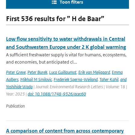
Toon filters
First 536 results for ” H de Baar”
Low flow sensitivity to water withdrawals in Central
and Southwestern Europe under 2 K global warming
A sufficient freshwater supply is vital for humans, ecosystems,
and economies, but anticipated cl...
Peter Greve
,
Peter Burek
,
Luca Guillaumot
,
Erik van Meijgaard
,
Emma
Aalbers
,
Mikhail M Smilovic
,
Frederiek Sperna-Weiland
,
Taher Kahil
,
and
Yoshihide Wada
| Journal: Environmental Research Letters | Volume: 18 |
Year: 2023 |
doi: 10.1088/1748-9326/acec60
Publication
A comparison of content from across contemporary