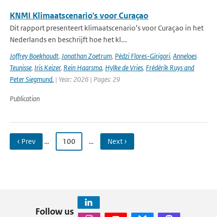
KNMI Klimaatscenario's voor Curaçao
Dit rapport presenteert klimaatscenario’s voor Curaçao in het
Nederlands en beschrijft hoe het kl...
Joffrey Boekhoudt
,
Jonathan Zoetrum
,
Pédzi Flores-Girigori
,
Anneloes
Teunisse
,
Iris Keizer
,
Rein Haarsma
,
Hylke de Vries
,
Frédérik Ruys and
Peter Siegmund.
| Year: 2026 | Pages: 29
Publication
‹ Prev
…
100
…
Next ›
Follow us