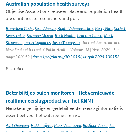
Australian population health surveys
Objective Associations between place and population health
are of interest to researchers and po...
Branislava Godic
,
Selin Akaraci
,
Rajith Vidanaarachchi
,
Kerry Nice
,
Sachith
Seneviratne
,
Suzanne Mavoa
,
Ruth Hunter
,
Leandro Garcia
,
Mark
Stevenson
,
Jasper Wijnands
,
Jason Thompson
| Journal: Australian and
New Zealand Journal of Public Health | Volume: 48 | Year: 2024 | First
page: 100152 |
doi: https://doi.org/10.1016/j.anzjph.2024.100152
Publication
Beter bijtijds buien monitoren - Het vernieuwde
realtimeneerslagproduct van het KNMI
Nauwkeurige, tijdige en gedetailleerde neerslaginformatie is
essentieel voor het waterbeheer en v...
Aart Overeem
,
Hidde Leijnse
,
Mats Veldhuizen
,
Bastiaan Anker
,
Tim