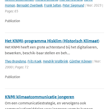
Homan
,
Bernadet Overbeek
,
Frank Selten
,
Peter Siegmund
| Year: 2023 |
Pages: 65
Publication
Het KNMI-programma Hisklim (Historisch Klimaat)
Het KNMI heeft een grote achterstand bij het digitaliseren,
bewerken, beschik-baar stellen en beh...
Theo Brandsma
,
Frits Koek
,
Hendrik Wallbrink
,
Günther Können
| Year:
2000 | Pages: 72
Publication
KNMI klimaatcommunicatie jongeren
Om een communicatiestrategie, en vervolgens ook
communicatiemiddelen voor jongeren vorm te kunnen...