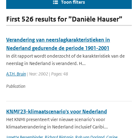
Toon filters
First 526 results for ”Danièle Hauser”
Verandering van neerslagkarakteristieken in
Nederland gedurende de periode 1901-2001
In dit rapport wordt onderzocht of de karakteristiek van de
neerslag in Nederland is veranderd. H...
A.T.H. Bruin
| Year: 2002 | Pages: 48
Publication
KNMI'23-klimaatscenario's voor Nederland
Het KNMI presenteert vier nieuwe scenario’s voor
klimaatverandering in Nederland inclusief Caribi...
Janette Bessembinder
,
Richard Bintanja
,
Rob van Dorland
,
Carine