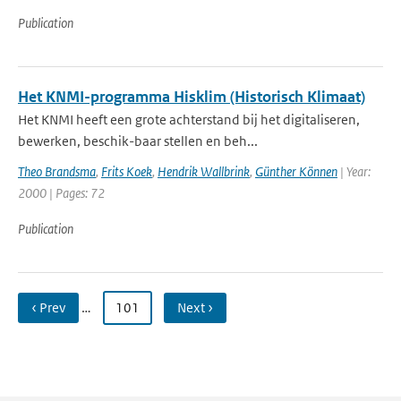
Publication
Het KNMI-programma Hisklim (Historisch Klimaat)
Het KNMI heeft een grote achterstand bij het digitaliseren,
bewerken, beschik-baar stellen en beh...
Theo Brandsma
,
Frits Koek
,
Hendrik Wallbrink
,
Günther Können
| Year:
2000 | Pages: 72
Publication
‹ Prev
…
101
Next ›