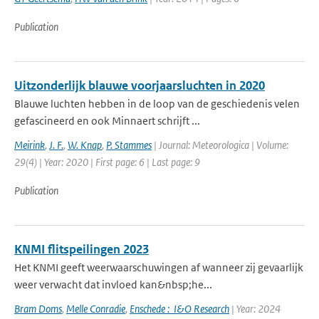
Publication
Uitzonderlijk blauwe voorjaarsluchten in 2020
Blauwe luchten hebben in de loop van de geschiedenis velen
gefascineerd en ook Minnaert schrijft ...
Meirink
,
J. F.
,
W. Knap
,
P. Stammes
| Journal: Meteorologica | Volume:
29(4) | Year: 2020 | First page: 6 | Last page: 9
Publication
KNMI flitspeilingen 2023
Het KNMI geeft weerwaarschuwingen af wanneer zij gevaarlijk
weer verwacht dat invloed kan&nbsp;he...
Bram Doms
,
Melle Conradie
,
Enschede : I&O Research
| Year: 2024