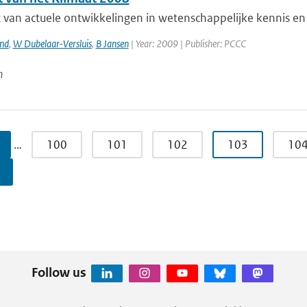
 van actuele ontwikkelingen in wetenschappelijke kennis en 
and
,
W Dubelaar-Versluis
,
B Jansen
| Year: 2009 | Publisher: PCCC
n
…
100
101
102
103
10
Follow us