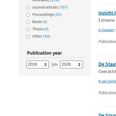
Journal articles
(107)
Inzicht 
Proceedings
(32)
Extreme n
Book
(4)
Thesis
(4)
A Overeem
|
Other
(50)
Publicatio
Publication year
De Staa
t/m
Overzicht
R van Dorl
Publicatio
De Staa