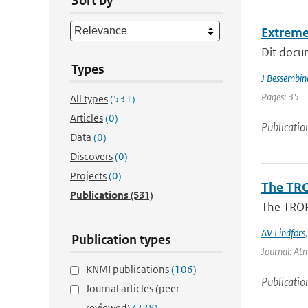
Sort by
Extreme
Dit docum
Types
J Bessembin
Pages: 35
All types
(531)
Articles
(0)
Publicatio
Data
(0)
Discovers
(0)
Projects
(0)
The TRO
Publications
(531)
The TROP
AV Lindfors
Publication types
Journal: At
KNMI publications
(106)
Publicatio
Journal articles (peer-
reviewed)
(228)