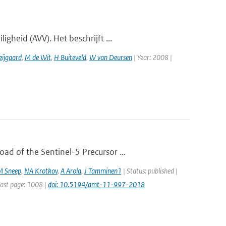
gheid (AVV). Het beschrijft ...
eijgaard
,
M de Wit
,
H Buiteveld
,
W van Deursen
| Year: 2008 |
d of the Sentinel-5 Precursor ...
M Sneep
,
NA Krotkov
,
A Arola
,
J Tamminen1
| Status: published |
Last page: 1008 |
doi: 10.5194/amt-11-997-2018