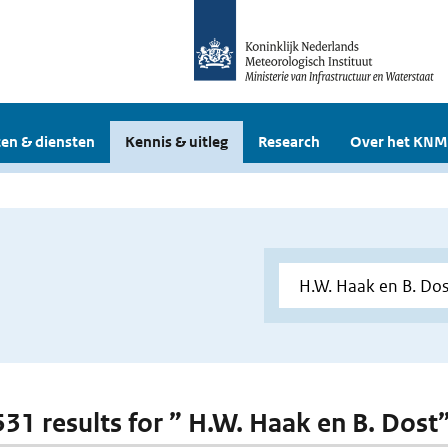
en & diensten
Kennis & uitleg
Research
Over het KNM
 531 results for ” H.W. Haak en B. Dost