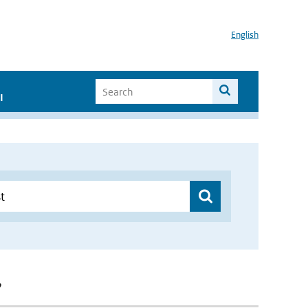
English
I
”