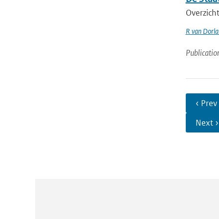
Overzicht
R van Dorl
Publicatio
‹ Prev
Next ›