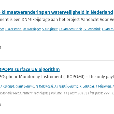
 klimaatverandering en waterveiligheid in Nederland
ent is een KNMI-bijdrage aan het project Aandacht Voor Veili
der
,
C Katsman
,
W Hazeleger
,
S Drijfhout
,
H van den Brink
,
G Lenderink
,
E van M
n
POMI surface UV algorithm
Ospheric Monitoring Instrument (TROPOMI) is the only payloa
,
J Kujanp&auml;&auml;
,
N Kalakoski
,
A Heikkil&auml;
,
K Lakkala
,
T Mielonen
,
mospheric Measurement Techniques | Volume: 11 | Year: 2018 | First page: 997 | 
n