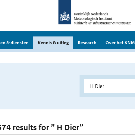
en & diensten
Kennis & uitleg
Research
Over het KNM
574 results for ” H Dier”