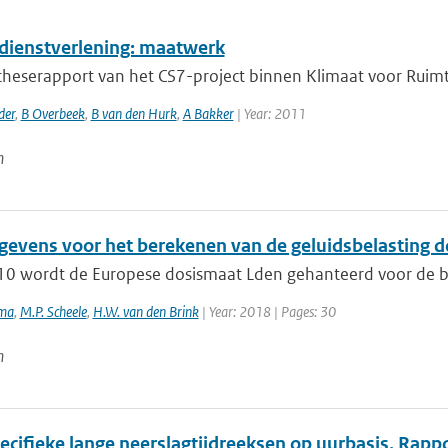
dienstverlening: maatwerk
heserapport van het CS7-project binnen Klimaat voor Ruimte.
der
,
B Overbeek
,
B van den Hurk
,
A Bakker
| Year: 2011
n
evens voor het berekenen van de geluidsbelasting d
10 wordt de Europese dosismaat Lden gehanteerd voor de beo
ema
,
M.P. Scheele
,
H.W. van den Brink
| Year: 2018 | Pages: 30
n
cifieke lange neerslagtijdreeksen op uurbasis. Rappor