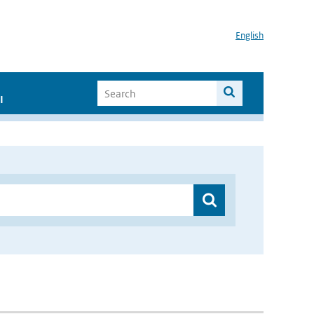
English
I