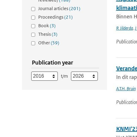
klimaat
Journal articles
(201)
Binnen H
Proceedings
(21)
Book
(3)
R Jilderda
,
J
Thesis
(3)
Publicatio
Other
(59)
Publication year
Verande
t/m
In dit ra
A.T.H. Bruin
Publicatio
KNMI'23