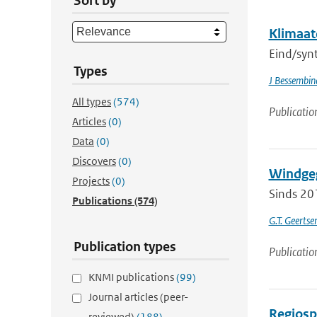
Sort by
Klimaat
Eind/synt
Types
J Bessembin
All types
(574)
Publicatio
Articles
(0)
Data
(0)
Discovers
(0)
Windgeg
Projects
(0)
Sinds 20
Publications
(574)
G.T. Geerts
Publication types
Publicatio
KNMI publications
(99)
Journal articles (peer-
Regiospe
reviewed)
(188)