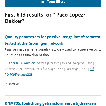
Toon filters
First 613 results for ” Paco Lopez-
Dekker”
Quality parameters for passive image interferometry
tested at the Groningen network
Passive image interferometry is widely used to retrieve velocity
variations as function of time. ...
EB Fokker
,
EN Ruigrok
| Status: published | Journal: Geophys. J. Int. |
Volume: 218 | Year: 2019 | First page: 1367 | Last page: 1378 |
doi:
10.1093/gji/ggz228
Publication
KNMI'06: toelichting getransformeerde tijdreeksen