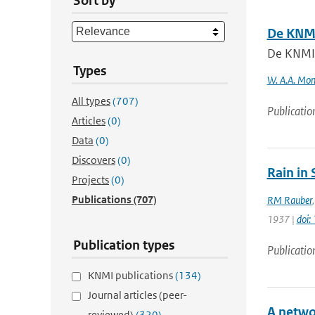
Sort by
De KNM
De KNMI
Types
W. A.A. Mo
All types
(707)
Publicatio
Articles
(0)
Data
(0)
Discovers
(0)
Rain in
Projects
(0)
Publications
(707)
RM Rauber
1937 |
doi
Publication types
Publicatio
KNMI publications
(134)
Journal articles (peer-
A networ
reviewed)
(320)