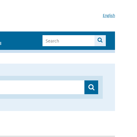
English
I