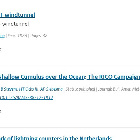
I-windtunnel
-windtunnel
nna
| Year: 1983 | Pages: 38
n
 Shallow Cumulus over the Ocean; The RICO Campaig
,
B Stevens
,
HT Ochs III
,
AP Siebesma
| Status: published | Journal: Bull. Amer. Met
: 10.1175/BAMS-88-12-1912
n
k of lightning counters in the Netherlands