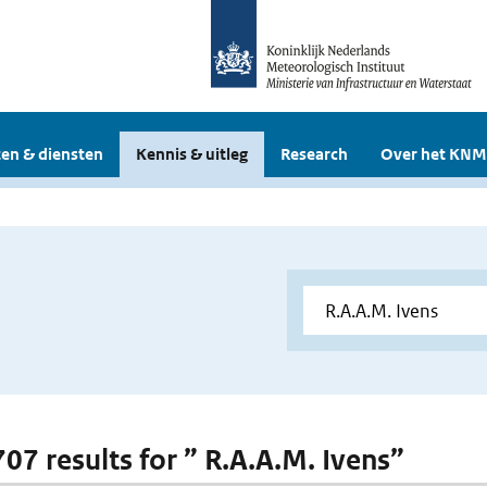
en & diensten
Kennis & uitleg
Research
Over het KNM
707 results for ” R.A.A.M. Ivens”