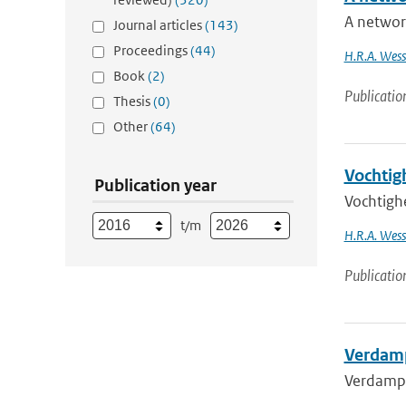
A network
Journal articles
(143)
Proceedings
(44)
H.R.A. Wess
Book
(2)
Publicatio
Thesis
(0)
Other
(64)
Vochtig
Publication year
Vochtigh
t/m
H.R.A. Wess
Publicatio
Verdamp
Verdampi