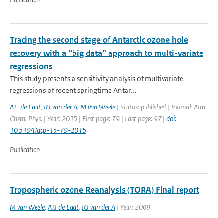
Tracing the second stage of Antarctic ozone hole
recovery with a “big data” approach to multi-variate
regressions
This study presents a sensitivity analysis of multivariate
regressions of recent springtime Antar...
ATJ de Laat
,
RJ van der A
,
M van Weele
| Status: published | Journal: Atm.
Chem. Phys. | Year: 2015 | First page: 79 | Last page: 97 |
doi:
10.5194/acp-15-79-2015
Publication
Tropospheric ozone Reanalysis (TORA) Final report
M van Weele
,
ATJ de Laat
,
RJ van der A
| Year: 2009