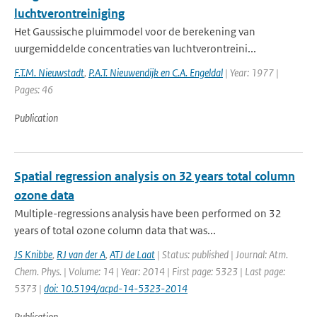
luchtverontreiniging
Het Gaussische pluimmodel voor de berekening van
uurgemiddelde concentraties van luchtverontreini...
F.T.M. Nieuwstadt
,
P.A.T. Nieuwendijk en C.A. Engeldal
| Year: 1977 |
Pages: 46
Publication
Spatial regression analysis on 32 years total column
ozone data
Multiple-regressions analysis have been performed on 32
years of total ozone column data that was...
JS Knibbe
,
RJ van der A
,
ATJ de Laat
| Status: published | Journal: Atm.
Chem. Phys. | Volume: 14 | Year: 2014 | First page: 5323 | Last page:
5373 |
doi: 10.5194/acpd-14-5323-2014
Publication