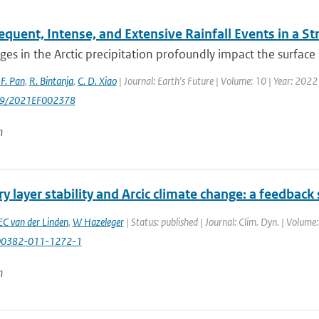
quent, Intense, and Extensive Rainfall Events in a S
es in the Arctic precipitation profoundly impact the surface 
 F. Pan
,
R. Bintanja
,
C. D. Xiao
| Journal: Earth's Future | Volume: 10 | Year: 20
29/2021EF002378
n
 layer stability and Arcic climate change: a feedback
EC van der Linden
,
W Hazeleger
| Status: published | Journal: Clim. Dyn. | Volume
00382-011-1272-1
n