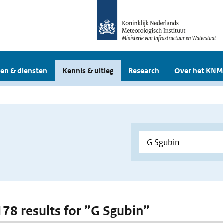
en & diensten
Kennis & uitleg
Research
Over het KNM
 178 results for ”G Sgubin”