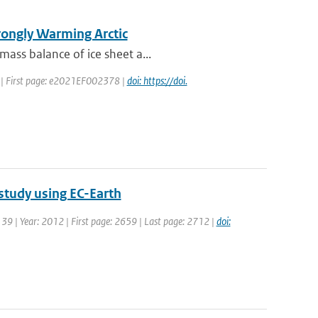
trongly Warming Arctic
mass balance of ice sheet a...
22 | First page: e2021EF002378 |
doi: https://doi.
 study using EC-Earth
: 39 | Year: 2012 | First page: 2659 | Last page: 2712 |
doi: