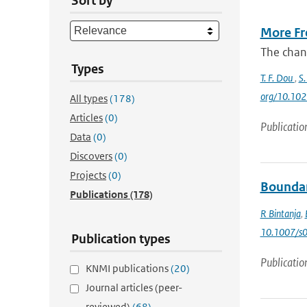
Sort by
More Fre
The chang
Types
T. F. Dou
,
S.
org/10.10
All types
(178)
Articles
(0)
Publicatio
Data
(0)
Discovers
(0)
Projects
(0)
Boundary
Publications
(178)
R Bintanja
,
10.1007/s
Publication types
Publicatio
KNMI publications
(20)
Journal articles (peer-
reviewed)
(68)