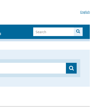
English
I