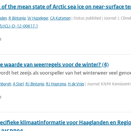
 of the mean state of Arctic sea ice on near-surface 
nden
,
R Bintanja
,
W Hazeleger
,
CA Katsman
| Status: published | Journal: J. Clim
75/JCLI-D-12-00617.1
n
de waarde van weerregels voor de winter? (4)
wordt het zeeijs als voorspeller van het winterweer veel geno
enborgh
,
A Sterl
,
RJ Bintanja
,
RJ Haarsma
,
H de Vries
| Journal: KNMI Kenniscent
n
ecifieke klimaatinformatie voor Haaglanden en Regi