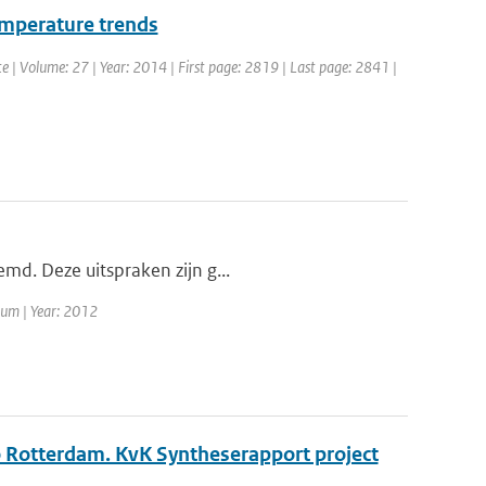
temperature trends
ate | Volume: 27 | Year: 2014 | First page: 2819 | Last page: 2841 |
emd. Deze uitspraken zijn g...
rum | Year: 2012
o Rotterdam. KvK Syntheserapport project