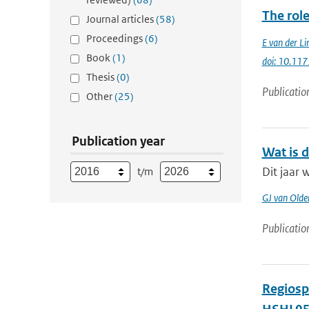
The role
Journal articles
(58)
Proceedings
(6)
E van der Li
Book
(1)
doi: 10.11
Thesis
(0)
Publicatio
Other
(25)
Publication year
Wat is 
Dit jaar 
t/m
GJ van Old
Publicatio
Regiosp