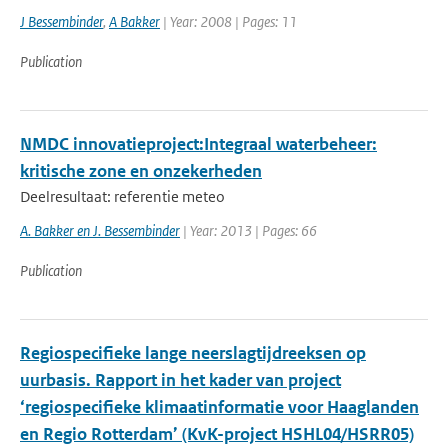
J Bessembinder
,
A Bakker
| Year: 2008 | Pages: 11
Publication
NMDC innovatieproject:Integraal waterbeheer:
kritische zone en onzekerheden
Deelresultaat: referentie meteo
A. Bakker en J. Bessembinder
| Year: 2013 | Pages: 66
Publication
Regiospecifieke lange neerslagtijdreeksen op
uurbasis. Rapport in het kader van project
‘regiospecifieke klimaatinformatie voor Haaglanden
en Regio Rotterdam’ (KvK-project HSHL04/HSRR05)