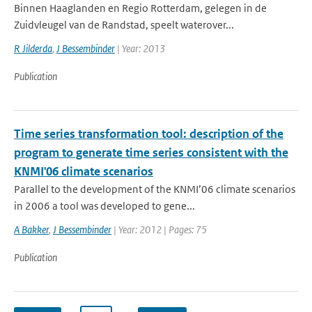
Binnen Haaglanden en Regio Rotterdam, gelegen in de
Zuidvleugel van de Randstad, speelt waterover...
R Jilderda
,
J Bessembinder
| Year: 2013
Publication
Time series transformation tool: description of the
program to generate time series consistent with the
KNMI'06 climate scenarios
Parallel to the development of the KNMI’06 climate scenarios
in 2006 a tool was developed to gene...
A Bakker
,
J Bessembinder
| Year: 2012 | Pages: 75
Publication