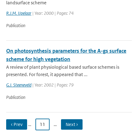
landsurface scheme
R.J.M. IJpelaar
| Year: 2000 | Pages: 74
Publication
On photosynthesis parameters for the A-gs surface
scheme for high vegetation
A review of plant physiological based surface schemes is
presented. For forest, it appeared that ...
G.J. Steeneveld
| Year: 2002 | Pages: 79
Publication
‹ Prev
…
11
…
Next ›