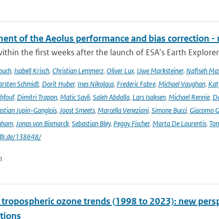
ent of the Aeolus performance and bias correction - 
ithin the first weeks after the launch of ESA's Earth Explore
buch
,
Isabell Krisch
,
Christian Lemmerz
,
Oliver Lux
,
Uwe Marksteiner
,
Nafiseh Ma
rsten Schmidt
,
Dorit Huber
,
Ines Nikolaus
,
Frederic Fabre
,
Michael Vaughan
,
Katj
hfouf
,
Dimitri Trapon
,
Matic Savli
,
Saleh Abdalla
,
Lars Isaksen
,
Michael Rennie
,
D
stian Jupin-Ganglois
,
Joost Smeets
,
Marcella Veneziani
,
Simone Bucci
,
Giacomo Go
nham
,
Jonas von Bismarck
,
Sebastian Bley
,
Peggy Fischer
,
Marta De Laurentis
,
Tom
.dlr.de/138648/
n
l tropospheric ozone trends (1998 to 2023): new p
tions