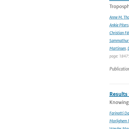
Troposphe
Anne M. Th
Ankie Piters
Christian Fél
Sammathur
Martinsen
,
D
page: 18475
Publicatio
Results
Knowing t
Farinotti Da
Morlighem 
Werder Mau