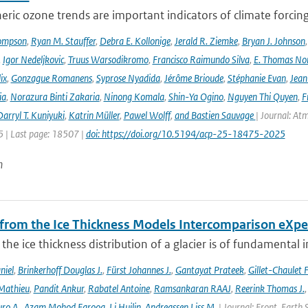
ric ozone trends are important indicators of climate forcing a
ompson
,
Ryan M. Stauffer
,
Debra E. Kollonige
,
Jerald R. Ziemke
,
Bryan J. Johnson
,
Igor Nedeljkovic
,
Truus Warsodikromo
,
Francisco Raimundo Silva
,
E. Thomas No
ix
,
Gonzague Romanens
,
Syprose Nyadida
,
Jérôme Brioude
,
Stéphanie Evan
,
Jean
ia
,
Norazura Binti Zakaria
,
Ninong Komala
,
Shin-Ya Ogino
,
Nguyen Thi Quyen
,
F
arryl T. Kuniyuki
,
Katrin Müller
,
Pawel Wolff
,
and Bastien Sauvage
| Journal: At
 | Last page: 18507 |
doi: https://doi.org/10.5194/acp-25-18475-2025
n
 from the Ice Thickness Models Intercomparison eXp
he ice thickness distribution of a glacier is of fundamental 
niel
,
Brinkerhoff Douglas J.
,
Fürst Johannes J.
,
Gantayat Prateek
,
Gillet-Chaulet 
Mathieu
,
Pandit Ankur
,
Rabatel Antoine
,
Ramsankaran RAAJ
,
Reerink Thomas J.
ro A.
,
Azam Mohod Farooq
,
Li Huilin
,
Andreassen Liss M.
| Journal: Front. Earth 