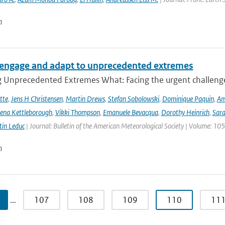
n
engage and adapt to unprecedented extremes
g Unprecedented Extremes What: Facing the urgent challenge
tte
,
Jens H Christensen
,
Martin Drews
,
Stefan Sobolowski
,
Dominique Paquin
,
Am
ena Kettleborough
,
Vikki Thompson
,
Emanuele Bevacqua
,
Dorothy Heinrich
,
Sara
in Leduc
| Journal: Bulletin of the American Meteorological Society | Volume: 105
n
…
107
108
109
110
11