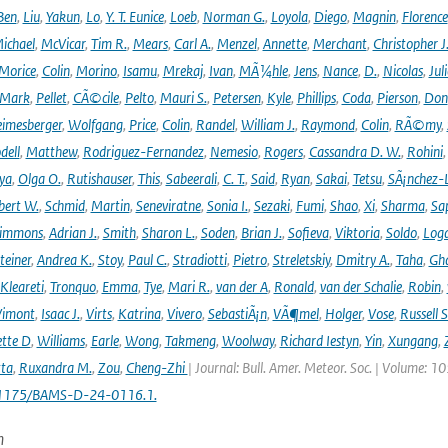
Ben
,
Liu
,
Yakun
,
Lo
,
Y. T. Eunice
,
Loeb
,
Norman G.
,
Loyola
,
Diego
,
Magnin
,
Florence
ichael
,
McVicar
,
Tim R.
,
Mears
,
Carl A.
,
Menzel
,
Annette
,
Merchant
,
Christopher J
Morice
,
Colin
,
Morino
,
Isamu
,
Mrekaj
,
Ivan
,
MÃ¼hle
,
Jens
,
Nance
,
D.
,
Nicolas
,
Juli
Mark
,
Pellet
,
CÃ©cile
,
Pelto
,
Mauri S.
,
Petersen
,
Kyle
,
Phillips
,
Coda
,
Pierson
,
Don
eimesberger
,
Wolfgang
,
Price
,
Colin
,
Randel
,
William J.
,
Raymond
,
Colin
,
RÃ©my
,
dell
,
Matthew
,
Rodriguez-Fernandez
,
Nemesio
,
Rogers
,
Cassandra D. W.
,
Rohini
ya
,
Olga O.
,
Rutishauser
,
This
,
Sabeerali
,
C. T.
,
Said
,
Ryan
,
Sakai
,
Tetsu
,
SÃ¡nchez-
bert W.
,
Schmid
,
Martin
,
Seneviratne
,
Sonia I.
,
Sezaki
,
Fumi
,
Shao
,
Xi
,
Sharma
,
Sa
immons
,
Adrian J.
,
Smith
,
Sharon L.
,
Soden
,
Brian J.
,
Sofieva
,
Viktoria
,
Soldo
,
Log
teiner
,
Andrea K.
,
Stoy
,
Paul C.
,
Stradiotti
,
Pietro
,
Streletskiy
,
Dmitry A.
,
Taha
,
Gh
Kleareti
,
Tronquo
,
Emma
,
Tye
,
Mari R.
,
van der A
,
Ronald
,
van der Schalie
,
Robin
,
Vimont
,
Isaac J.
,
Virts
,
Katrina
,
Vivero
,
SebastiÃ¡n
,
VÃ¶mel
,
Holger
,
Vose
,
Russell S
ette D
,
Williams
,
Earle
,
Wong
,
Takmeng
,
Woolway
,
Richard Iestyn
,
Yin
,
Xungang
,
ta
,
Ruxandra M.
,
Zou
,
Cheng-Zhi
| Journal: Bull. Amer. Meteor. Soc. | Volume: 1
.1175/BAMS-D-24-0116.1.
n