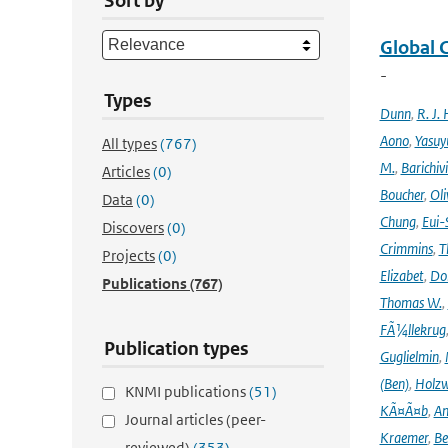
Sort by
Global 
-
Types
Dunn
,
R. J. 
Aono
,
Yasuy
All types
(767)
M.
,
Barichiv
Articles
(0)
Boucher
,
Oli
Data
(0)
Chung
,
Eui-
Discovers
(0)
Crimmins
,
T
Projects
(0)
Elizabet
,
Dok
Publications
(767)
Thomas W.
,
FÃ¼llekrug
Publication types
Guglielmin
,
(Ben)
,
Holzw
KNMI publications
(51)
KÃ¤Ã¤b
,
An
Journal articles (peer-
Kraemer
,
Be
reviewed)
(353)