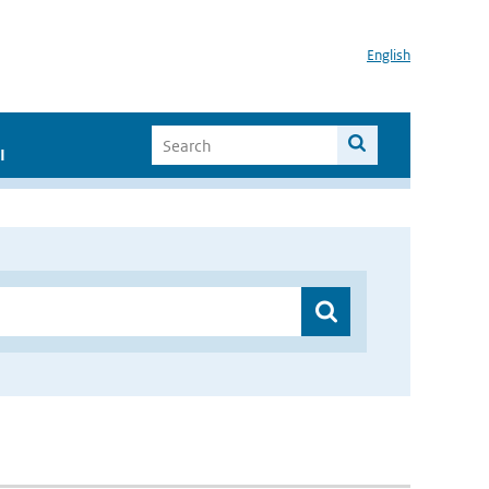
English
I