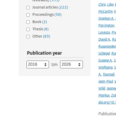
Chris
,
Liley
,
Journal articles
(222)
McCarthy
,
M
Proceedings
(50)
Stephan A.
,
Book
(2)
Parrington
,
Thesis
(6)
Lorenzo
,
Pr
Other
(83)
David A.
,
Ro
Rusanovska
Publication year
Schlegel
,
Ro
Eugene A.
,
S
t/m
Wolfgang
,
S
A.
,
Tourpali
,
Jean-Paul
,
Wild
,
Jeann
Markus
,
Zot
doi.org/10
Publicatio