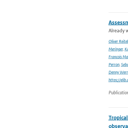
Assessm
Already w
Oliver Reite
Meringer
,
Ka
Francois Ma
Perron
,
Seba
Denny Wer
https://elib
Publicatio
Tropica
observa