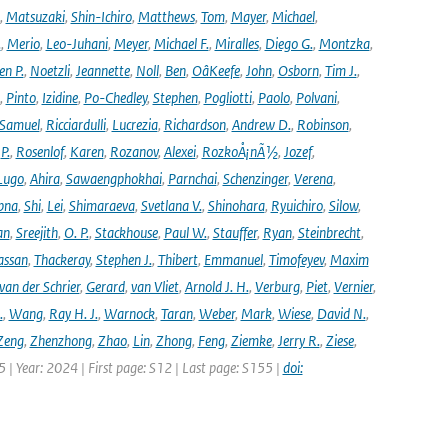
,
Matsuzaki
,
Shin-Ichiro
,
Matthews
,
Tom
,
Mayer
,
Michael
,
.
,
Merio
,
Leo-Juhani
,
Meyer
,
Michael F.
,
Miralles
,
Diego G.
,
Montzka
,
en P.
,
Noetzli
,
Jeannette
,
Noll
,
Ben
,
OâKeefe
,
John
,
Osborn
,
Tim J.
,
,
Pinto
,
Izidine
,
Po-Chedley
,
Stephen
,
Pogliotti
,
Paolo
,
Polvani
,
Samuel
,
Ricciardulli
,
Lucrezia
,
Richardson
,
Andrew D.
,
Robinson
,
,
P.
,
Rosenlof
,
Karen
,
Rozanov
,
Alexei
,
RozkoÅ¡nÃ½
,
Jozef
,
Lugo
,
Ahira
,
Sawaengphokhai
,
Parnchai
,
Schenzinger
,
Verena
,
pna
,
Shi
,
Lei
,
Shimaraeva
,
Svetlana V.
,
Shinohara
,
Ryuichiro
,
Silow
,
an
,
Sreejith
,
O. P.
,
Stackhouse
,
Paul W.
,
Stauffer
,
Ryan
,
Steinbrecht
,
assan
,
Thackeray
,
Stephen J.
,
Thibert
,
Emmanuel
,
Timofeyev
,
Maxim
van der Schrier
,
Gerard
,
van Vliet
,
Arnold J. H.
,
Verburg
,
Piet
,
Vernier
,
.
,
Wang
,
Ray H. J.
,
Warnock
,
Taran
,
Weber
,
Mark
,
Wiese
,
David N.
,
Zeng
,
Zhenzhong
,
Zhao
,
Lin
,
Zhong
,
Feng
,
Ziemke
,
Jerry R.
,
Ziese
,
05 | Year: 2024 | First page: S12 | Last page: S155 |
doi: