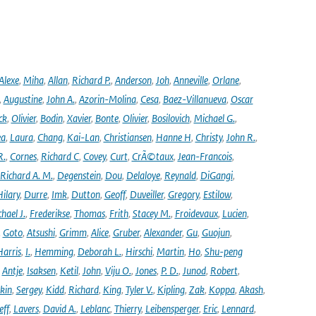
Alexe
,
Miha
,
Allan
,
Richard P.
,
Anderson
,
Joh
,
Anneville
,
Orlane
,
,
Augustine
,
John A.
,
Azorin-Molina
,
Cesa
,
Baez-Villanueva
,
Oscar
ck
,
Olivier
,
Bodin
,
Xavier
,
Bonte
,
Olivier
,
Bosilovich
,
Michael G.
,
ea
,
Laura
,
Chang
,
Kai-Lan
,
Christiansen
,
Hanne H
,
Christy
,
John R.
,
R.
,
Cornes
,
Richard C
,
Covey
,
Curt
,
CrÃ©taux
,
Jean-Francois
,
Richard A. M.
,
Degenstein
,
Dou
,
Delaloye
,
Reynald
,
DiGangi
,
ilary
,
Durre
,
Imk
,
Dutton
,
Geoff
,
Duveiller
,
Gregory
,
Estilow
,
hael J.
,
Frederikse
,
Thomas
,
Frith
,
Stacey M.
,
Froidevaux
,
Lucien
,
,
Goto
,
Atsushi
,
Grimm
,
Alice
,
Gruber
,
Alexander
,
Gu
,
Guojun
,
Harris
,
I.
,
Hemming
,
Deborah L.
,
Hirschi
,
Martin
,
Ho
,
Shu-peng
,
Antje
,
Isaksen
,
Ketil
,
John
,
Viju O.
,
Jones
,
P. D.
,
Junod
,
Robert
,
kin
,
Sergey
,
Kidd
,
Richard
,
King
,
Tyler V.
,
Kipling
,
Zak
,
Koppa
,
Akash
,
eff
,
Lavers
,
David A.
,
Leblanc
,
Thierry
,
Leibensperger
,
Eric
,
Lennard
,