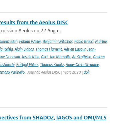
results from the Aeolus DISC
r mission Aeolus on 22 Augu...
soumzadeh
,
Fabian Weiler
,
Benjamin Witschas
,
Fabio Bracci
,
Markus
a Reisig
,
Alain Dabas
,
Thomas Flament
,
Adrien Lacour
,
Jean-
ave Donovan
,
Jos de Kloe
,
Gert-Jan Marseille
,
Ad Stoffelen
,
Gaetan
stinicchi
,
Frithjof Ehlers
,
Thomas Kanitz
,
Anne-Grete Straume
,
maso Parinello
| Journal: Aeolus DISC | Year: 2020 |
doi:
erspectives from SHADOZ, IAGOS and OMI/MLS