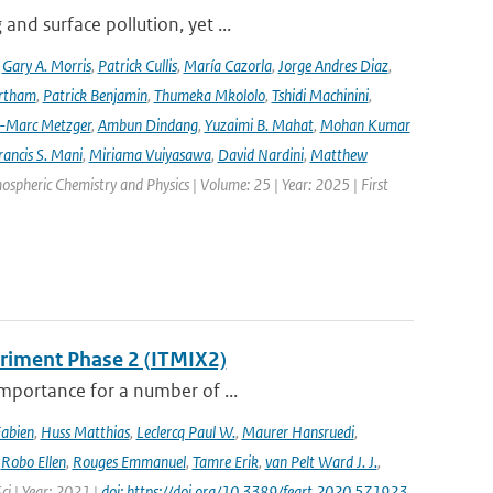
nd surface pollution, yet ...
,
Gary A. Morris
,
Patrick Cullis
,
María Cazorla
,
Jorge Andres Diaz
,
rtham
,
Patrick Benjamin
,
Thumeka Mkololo
,
Tshidi Machinini
,
-Marc Metzger
,
Ambun Dindang
,
Yuzaimi B. Mahat
,
Mohan Kumar
rancis S. Mani
,
Miriama Vuiyasawa
,
David Nardini
,
Matthew
mospheric Chemistry and Physics | Volume: 25 | Year: 2025 | First
eriment Phase 2 (ITMIX2)
importance for a number of ...
Fabien
,
Huss Matthias
,
Leclercq Paul W.
,
Maurer Hansruedi
,
,
Robo Ellen
,
Rouges Emmanuel
,
Tamre Erik
,
van Pelt Ward J. J.
,
Sci | Year: 2021 |
doi: https://doi.org/10.3389/feart.2020.571923