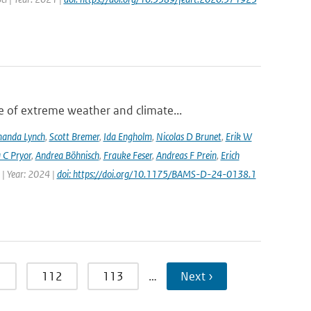
 of extreme weather and climate...
anda Lynch
,
Scott Bremer
,
Ida Engholm
,
Nicolas D Brunet
,
Erik W
 C Pryor
,
Andrea Böhnisch
,
Frauke Feser
,
Andreas F Prein
,
Erich
 | Year: 2024 |
doi: https://doi.org/10.1175/BAMS-D-24-0138.1
1
112
113
…
Next ›