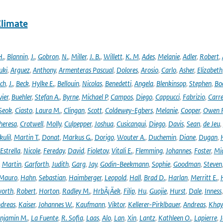
Climate
H.
,
Blannin
,
J.
,
Gobron
,
N.
,
Miller
,
J. B.
,
Willett
,
K. M
,
Ades
,
Melanie
,
Adler
,
Robert
,
uki
,
Arguez
,
Anthony
,
Armenteras Pascual
,
Dolores
,
Arosio
,
Carlo
,
Asher
,
Elizabeth
ich
,
J.
,
Beck
,
Hylke E.
,
Bellouin
,
Nicolas
,
Benedetti
,
Angela
,
Blenkinsop
,
Stephen
,
Bo
vier
,
Buehler
,
Stefan A.
,
Byrne
,
Michael P
,
Campos
,
Diego
,
Cappucci
,
Fabrizio
,
Carr
Seok
,
Ciasto
,
Laura M.
,
Clingan
,
Scott
,
Coldewey-Egbers
,
Melanie
,
Cooper
,
Owen 
heresa
,
Crotwell
,
Molly
,
Culpepper
,
Joshua
,
Cusicanqui
,
Diego
,
Davis
,
Sean
,
de Jeu
,
ulil
,
Martin T.
,
Donat
,
Markus G.
,
Dorigo
,
Wouter A.
,
Duchemin
,
Diane
,
Dugan
,
H
Estrella
,
Nicole
,
Fereday
,
David
,
Fioletov
,
Vitali E.
,
Flemming
,
Johannes
,
Foster
,
Mic
,
Martin
,
Garforth
,
Judith
,
Garg
,
Jay
,
Godin-Beekmann
,
Sophie
,
Goodman
,
Steven
Mauro
,
Hahn
,
Sebastian
,
Haimberger
,
Leopold
,
Hall
,
Brad D.
,
Harlan
,
Merritt E.
,
orth
,
Robert
,
Horton
,
Radley M.
,
HrbÃ¡Äek
,
Filip
,
Hu
,
Guojie
,
Hurst
,
Dale
,
Inness
dreas
,
Kaiser
,
Johannes W.
,
Kaufmann
,
Viktor
,
Kellerer-Pirklbauer
,
Andreas
,
Khay
njamin M.
,
La Fuente
,
R. Sofia
,
Laas
,
Alo
,
Lan
,
Xin
,
Lantz
,
Kathleen O.
,
Lapierre
,
J