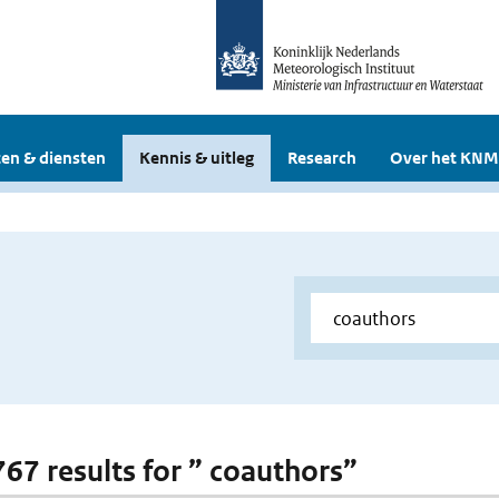
en & diensten
Kennis & uitleg
Research
Over het KNM
 767 results for ” coauthors”