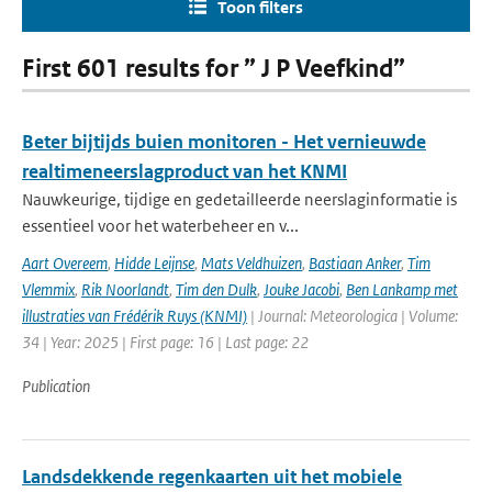
Toon filters
First 601 results for ” J P Veefkind”
Beter bijtijds buien monitoren - Het vernieuwde
realtimeneerslagproduct van het KNMI
Nauwkeurige, tijdige en gedetailleerde neerslaginformatie is
essentieel voor het waterbeheer en v...
Aart Overeem
,
Hidde Leijnse
,
Mats Veldhuizen
,
Bastiaan Anker
,
Tim
Vlemmix
,
Rik Noorlandt
,
Tim den Dulk
,
Jouke Jacobi
,
Ben Lankamp met
illustraties van Frédérik Ruys (KNMI)
| Journal: Meteorologica | Volume:
34 | Year: 2025 | First page: 16 | Last page: 22
Publication
Landsdekkende regenkaarten uit het mobiele