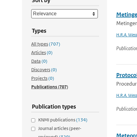
Sort by
Metinge
Metingen
Types
H.R.A. Wess
All types
(707)
Publicatio
Articles
(0)
Data
(0)
Discovers
(0)
Protoco
Projects
(0)
Procedure
Publications
(707)
H.R.A. Wess
Publication types
Publicatio
KNMI publications
(134)
Journal articles (peer-
Meteoro
reviewed)
(320)