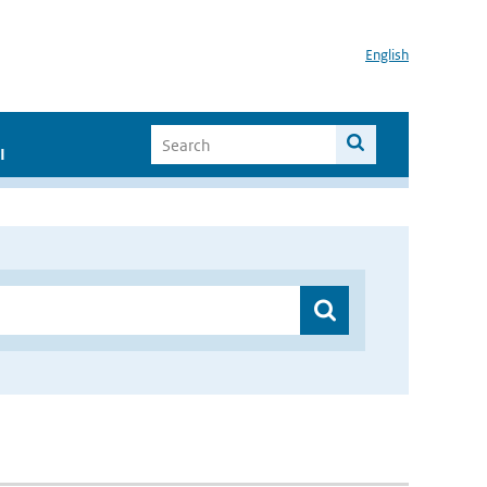
English
I