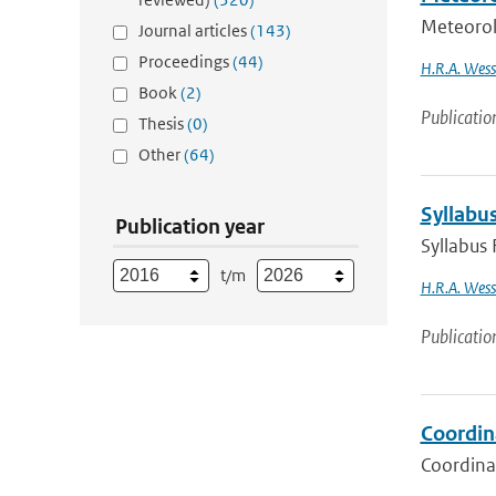
Meteorol
Journal articles
(143)
Proceedings
(44)
H.R.A. Wess
Book
(2)
Publicatio
Thesis
(0)
Other
(64)
Syllabus
Publication year
Syllabus 
t/m
H.R.A. Wess
Publicatio
Coordin
Coordina