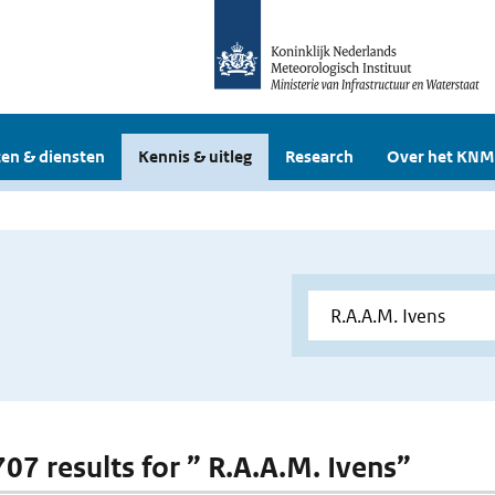
en & diensten
Kennis & uitleg
Research
Over het KNM
707 results for ” R.A.A.M. Ivens”