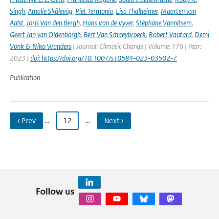
Singh
,
Amalie Skålevåg
,
Piet Termonia
,
Lisa Thalheimer
,
Maarten van
Aalst
,
Joris Van den Bergh
,
Hans Van de Vyver
,
Stéphane Vannitsem
,
Geert Jan van Oldenborgh
,
Bert Van Schaeybroeck
,
Robert Vautard
,
Demi
Vonk & Niko Wanders
| Journal: Climatic Change | Volume: 176 | Year:
2023 |
doi: https://doi.org/10.1007/s10584-023-03502-7
Publication
‹ Prev
…
12
…
Next ›
Follow us