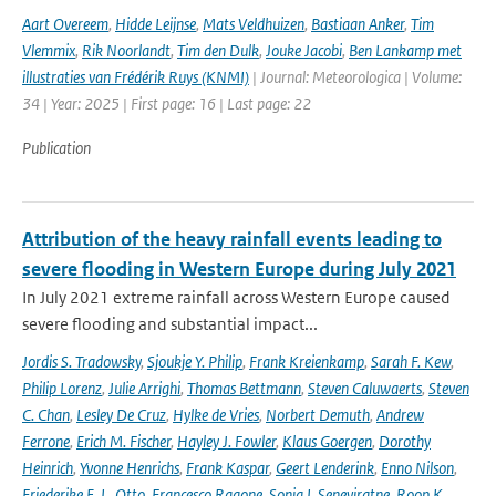
Aart Overeem
,
Hidde Leijnse
,
Mats Veldhuizen
,
Bastiaan Anker
,
Tim
Vlemmix
,
Rik Noorlandt
,
Tim den Dulk
,
Jouke Jacobi
,
Ben Lankamp met
illustraties van Frédérik Ruys (KNMI)
| Journal: Meteorologica | Volume:
34 | Year: 2025 | First page: 16 | Last page: 22
Publication
Attribution of the heavy rainfall events leading to
severe flooding in Western Europe during July 2021
In July 2021 extreme rainfall across Western Europe caused
severe flooding and substantial impact...
Jordis S. Tradowsky
,
Sjoukje Y. Philip
,
Frank Kreienkamp
,
Sarah F. Kew
,
Philip Lorenz
,
Julie Arrighi
,
Thomas Bettmann
,
Steven Caluwaerts
,
Steven
C. Chan
,
Lesley De Cruz
,
Hylke de Vries
,
Norbert Demuth
,
Andrew
Ferrone
,
Erich M. Fischer
,
Hayley J. Fowler
,
Klaus Goergen
,
Dorothy
Heinrich
,
Yvonne Henrichs
,
Frank Kaspar
,
Geert Lenderink
,
Enno Nilson
,
Friederike E. L. Otto
,
Francesco Ragone
,
Sonia I. Seneviratne
,
Roop K.