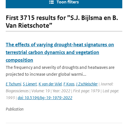
Toon filters
First 3715 results for ”S.J. Bijlsma en B.
Van Rietschote”
The effects of varying drought-heat signatures on
terrestrial carbon dynamics and vegetation
composition
The frequency and severity of droughts and heatwaves are
projected to increase under global warmi...
E Tschumi
,
S Lienert
,
K van der Wiel
,
F Koos
,
J Zschleischler
| Journal:
Biogeosciences | Volume: 19 | Year: 2022 | First page: 1979 | Last page:
1993 |
doi: 10.5194/bg-19-1979-2022
Publication