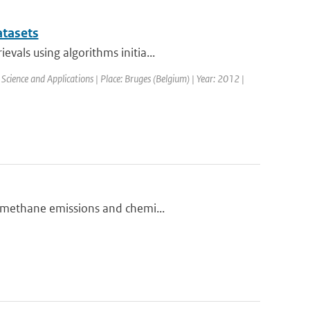
atasets
vals using algorithms initia...
Science and Applications | Place: Bruges (Belgium) | Year: 2012 |
n methane emissions and chemi...