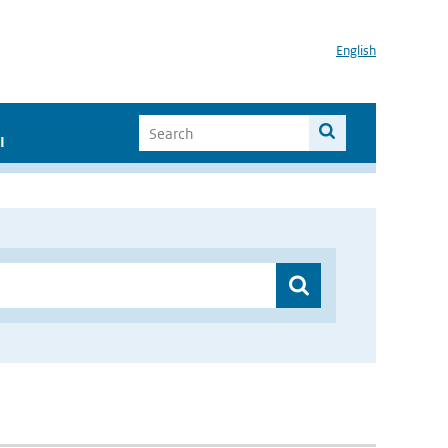
English
I