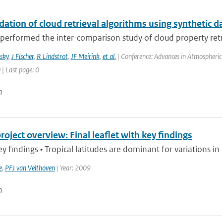
dation of cloud retrieval algorithms using synthetic d
erformed the inter-comparison study of cloud property retrie
sky
,
J Fischer
,
R Lindstrot
,
JF Meirink
,
et al.
| Conference: Advances in Atmospheric 
 | Last page: 0
n
ject overview: Final leaflet with key findings
findings • Tropical latitudes are dominant for variations i
e
,
PFJ van Velthoven
| Year: 2009
n