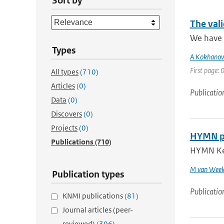
Sort by
The vali
We have p
Types
A Kokhanov
First page: 0
All types
(710)
Articles
(0)
Publicatio
Data
(0)
Discovers
(0)
Projects
(0)
HYMN pro
Publications
(710)
HYMN Key 
M van Weel
Publication types
Publicatio
KNMI publications
(81)
Journal articles (peer-
reviewed)
(306)