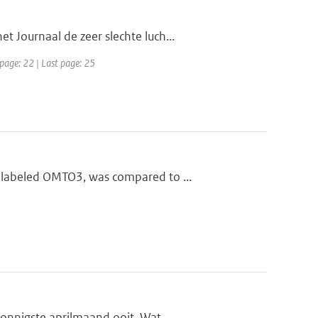
 Journaal de zeer slechte luch...
 page: 22 | Last page: 25
 labeled OMTO3, was compared to ...
onnigste aprilmaand ooit. Wat...