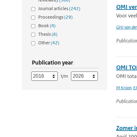
OMI ver
Journal articles
(242)
Voor vee
Proceedings
(29)
Book
(4)
GHJ van de
Thesis
(6)
Publicatio
Other
(42)
Publication year
OMI TOM
OMI tota
t/m
M Kroon
,
EJ
Publicatio
Zomer in
April 200