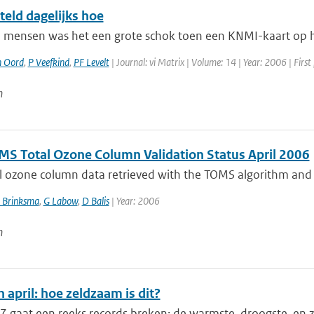
teld dagelijks hoe
l mensen was het een grote schok toen een KNMI-kaart op het
n Oord
,
P Veefkind
,
PF Levelt
| Journal: vi Matrix | Volume: 14 | Year: 2006 | First
n
S Total Ozone Column Validation Status April 2006
l ozone column data retrieved with the TOMS algorithm and
 Brinksma
,
G Labow
,
D Balis
| Year: 2006
n
 april: hoe zeldzaam is dit?
7 gaat een reeks records breken: de warmste, droogste, en z