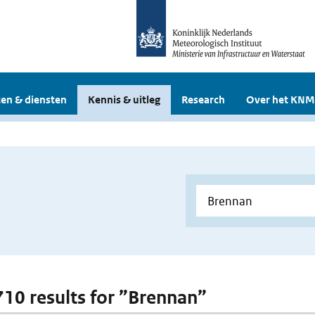
en & diensten
Kennis & uitleg
Research
Over het KNM
 710 results for ”Brennan”