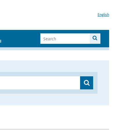
English
I