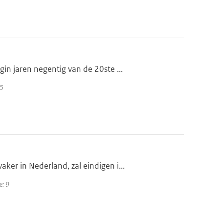
n jaren negentig van de 20ste ...
25
er in Nederland, zal eindigen i...
e: 9