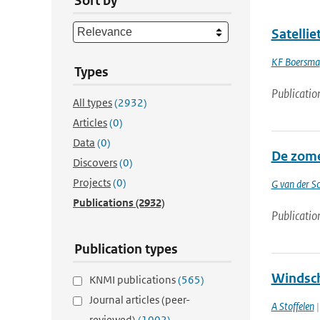
Sort by
Satelli
KF Boersma
Types
Publicatio
All types
(2932)
Articles
(0)
Data
(0)
De zome
Discovers
(0)
Projects
(0)
G van der Sc
Publications
(2932)
Publicatio
Publication types
Windsch
KNMI publications
(565)
Journal articles (peer-
A Stoffelen
|
reviewed)
(1002)