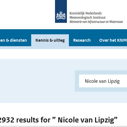
en & diensten
Kennis & uitleg
Research
Over het KNM
2932 results for ” Nicole van Lipzig”