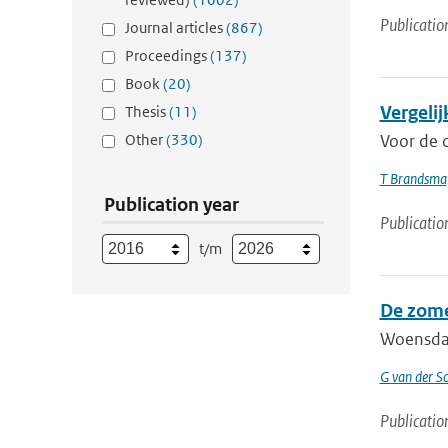
Publicatio
Journal articles
(867)
Proceedings
(137)
Book
(20)
Vergeli
Thesis
(11)
Other
(330)
Voor de 
T Brandsma
Publication year
Publicatio
t/m
De zome
Woensdag
G van der Sc
Publicatio