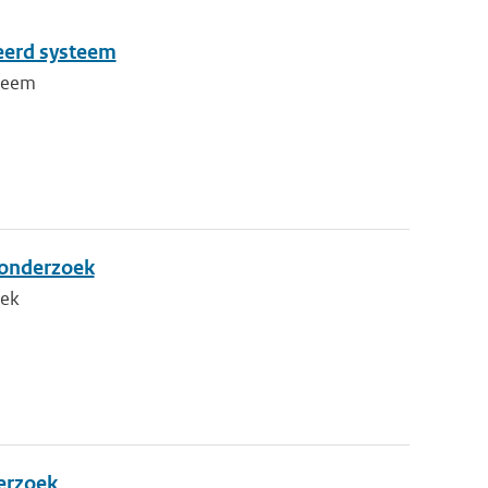
eerd systeem
steem
d onderzoek
oek
derzoek