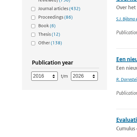
Over het 
Journal articles
(432)
Proceedings
(86)
S.J. Bijlsma
Book
(6)
Publicatio
Thesis
(12)
Other
(138)
Een nie
Publication year
Een nieu
t/m
R. Dorrestei
Publicatio
Evaluat
Cumulus c