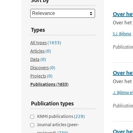
Sort by
Over he
Over het
Types
S.J. Bijlsma
,
All types
(1633)
Publicatio
Articles
(0)
Data
(0)
Discovers
(0)
Over he
Projects
(0)
Over het
Publications
(1633)
.J. Bijlsma 
Publication types
Publicatio
KNMI publications
(229)
Journal articles (peer-
Over he
reviewed)
(730)