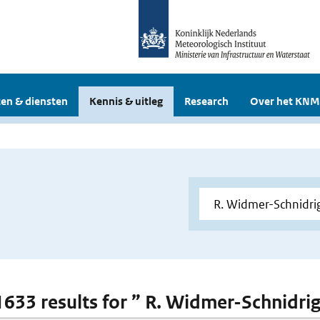
en & diensten
Kennis & uitleg
Research
Over het KNM
 1633 results for ” R. Widmer-Schnidri