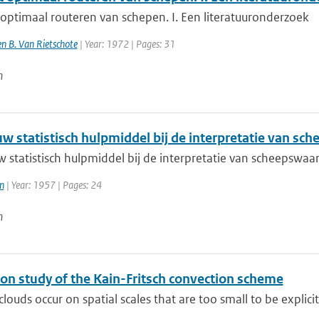
optimaal routeren van schepen. I. Een literatuuronderzoek
 en B. Van Rietschote
| Year: 1972 | Pages: 31
n
uw statistisch hulpmiddel bij de interpretatie van s
w statistisch hulpmiddel bij de interpretatie van scheepsw
n
| Year: 1957 | Pages: 24
n
ion study of the Kain-Fritsch convection scheme
louds occur on spatial scales that are too small to be explicitl