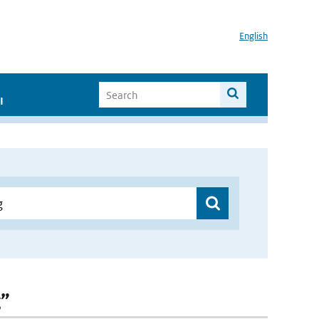
English
I
g”