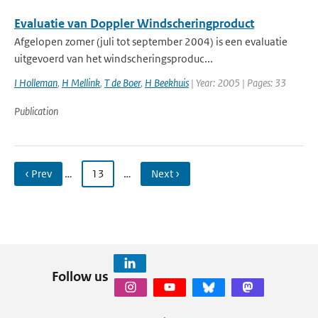
Evaluatie van Doppler Windscheringproduct
Afgelopen zomer (juli tot september 2004) is een evaluatie
uitgevoerd van het windscheringsproduc...
I Holleman
,
H Mellink
,
T de Boer
,
H Beekhuis
| Year: 2005 | Pages: 33
Publication
‹ Prev
…
13
…
Next ›
Follow us