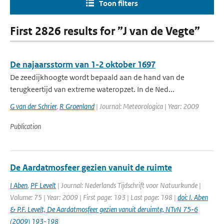
Toon filters
First 2826 results for ”J van de Vegte”
De najaarsstorm van 1-2 oktober 1697
De zeedijkhoogte wordt bepaald aan de hand van de
terugkeertijd van extreme wateropzet. In de Ned...
G van der Schrier
,
R Groenland
| Journal: Meteorologica | Year: 2009
Publication
De Aardatmosfeer gezien vanuit de ruimte
I Aben
,
PF Levelt
| Journal: Nederlands Tijdschrift voor Natuurkunde |
Volume: 75 | Year: 2009 | First page: 193 | Last page: 198 |
doi: I. Aben
& P.F. Levelt, De Aardatmosfeer gezien vanuit deruimte, NTvN 75-6
(2009) 193-198