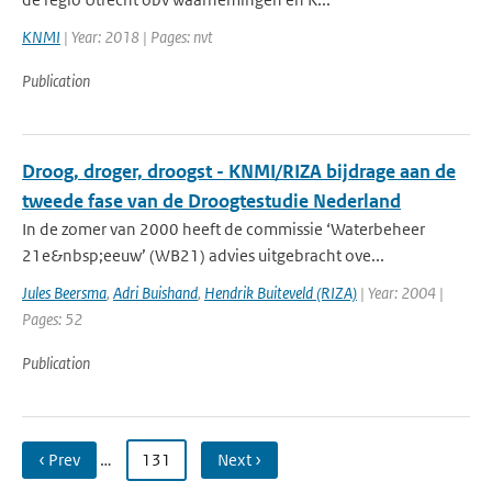
KNMI
| Year: 2018 | Pages: nvt
Publication
Droog, droger, droogst - KNMI/RIZA bijdrage aan de
tweede fase van de Droogtestudie Nederland
In de zomer van 2000 heeft de commissie ‘Waterbeheer
21e&nbsp;eeuw’ (WB21) advies uitgebracht ove...
Jules Beersma
,
Adri Buishand
,
Hendrik Buiteveld (RIZA)
| Year: 2004 |
Pages: 52
Publication
‹ Prev
…
131
Next ›