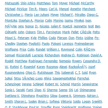
Matsuzaki
,
Shin-Ichiro
,
Matthews
,
Tom
,
Mayer
,
Michael
,
McCarthy
,
Michael
,
McVicar
,
Tim R.
,
Mears
,
Carl A.
,
Menzel
,
Annette
,
Merchant
,
Christopher J.
,
Merio
,
Leo-Juhani
,
Meyer
,
Michael F.
,
Miralles
,
Diego G.
,
Montzka
,
Stephan A.
,
Morice
,
Colin
,
Morino
,
Isamu
,
Mrekaj
,
Ivan
,
MÃ¼hle
,
Jens
,
Nance
,
D.
,
Nicolas
,
Julien P.
,
Noetzli
,
Jeannette
,
Noll
,
Ben
,
OâKeefe
,
John
,
Osborn
,
Tim J.
,
Parrington
,
Mark
,
Pellet
,
CÃ©cile
,
Pelto
,
Mauri S.
,
Petersen
,
Kyle
,
Phillips
,
Coda
,
Pierson
,
Don
,
Pinto
,
Izidine
,
Po-
Chedley
,
Stephen
,
Pogliotti
,
Paolo
,
Polvani
,
Lorenzo
,
Preimesberger
,
Wolfgang
,
Price
,
Colin
,
Randel
,
William J.
,
Raymond
,
Colin
,
RÃ©my
,
Samuel
,
Ricciardulli
,
Lucrezia
,
Richardson
,
Andrew D.
,
Robinson
,
David A.
,
Rodell
,
Matthew
,
Rodriguez-Fernandez
,
Nemesio
,
Rogers
,
Cassandra D.
W.
,
Rohini
,
P.
,
Rosenlof
,
Karen
,
Rozanov
,
Alexei
,
RozkoÅ¡nÃ½
,
Jozef
,
Rusanovskaya
,
Olga O.
,
Rutishauser
,
This
,
Sabeerali
,
C. T.
,
Said
,
Ryan
,
Sakai
,
Tetsu
,
SÃ¡nchez-Lugo
,
Ahira
,
Sawaengphokhai
,
Parnchai
,
Schenzinger
,
Verena
,
Schlegel
,
Robert W.
,
Schmid
,
Martin
,
Seneviratne
,
Sonia I.
,
Sezaki
,
Fumi
,
Shao
,
Xi
,
Sharma
,
Sapna
,
Shi
,
Lei
,
Shimaraeva
,
Svetlana V.
,
Shinohara
,
Ryuichiro
,
Silow
,
Eugene A.
,
Simmons
,
Adrian J.
,
Smith
,
Sharon L.
,
Soden
,
Brian J.
,
Sofieva
,
Viktoria
,
Soldo
,
Logan
,
Sreejith
,
O. P.
,
Stackhouse
,
Paul W.
,
Stauffer
,
Ryan
,
Steinbrecht
,
Wolfgang
,
Steiner
,