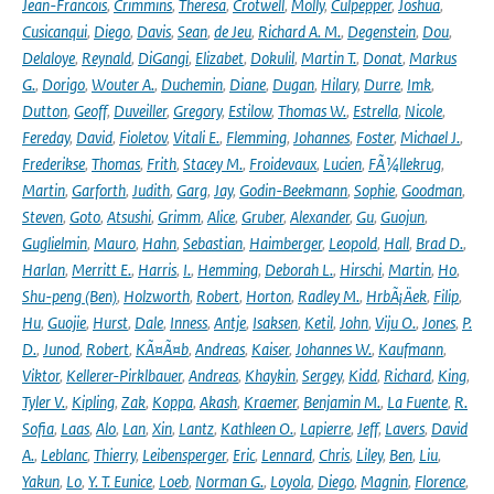
Jean-Francois
,
Crimmins
,
Theresa
,
Crotwell
,
Molly
,
Culpepper
,
Joshua
,
Cusicanqui
,
Diego
,
Davis
,
Sean
,
de Jeu
,
Richard A. M.
,
Degenstein
,
Dou
,
Delaloye
,
Reynald
,
DiGangi
,
Elizabet
,
Dokulil
,
Martin T.
,
Donat
,
Markus
G.
,
Dorigo
,
Wouter A.
,
Duchemin
,
Diane
,
Dugan
,
Hilary
,
Durre
,
Imk
,
Dutton
,
Geoff
,
Duveiller
,
Gregory
,
Estilow
,
Thomas W.
,
Estrella
,
Nicole
,
Fereday
,
David
,
Fioletov
,
Vitali E.
,
Flemming
,
Johannes
,
Foster
,
Michael J.
,
Frederikse
,
Thomas
,
Frith
,
Stacey M.
,
Froidevaux
,
Lucien
,
FÃ¼llekrug
,
Martin
,
Garforth
,
Judith
,
Garg
,
Jay
,
Godin-Beekmann
,
Sophie
,
Goodman
,
Steven
,
Goto
,
Atsushi
,
Grimm
,
Alice
,
Gruber
,
Alexander
,
Gu
,
Guojun
,
Guglielmin
,
Mauro
,
Hahn
,
Sebastian
,
Haimberger
,
Leopold
,
Hall
,
Brad D.
,
Harlan
,
Merritt E.
,
Harris
,
I.
,
Hemming
,
Deborah L.
,
Hirschi
,
Martin
,
Ho
,
Shu-peng (Ben)
,
Holzworth
,
Robert
,
Horton
,
Radley M.
,
HrbÃ¡Äek
,
Filip
,
Hu
,
Guojie
,
Hurst
,
Dale
,
Inness
,
Antje
,
Isaksen
,
Ketil
,
John
,
Viju O.
,
Jones
,
P.
D.
,
Junod
,
Robert
,
KÃ¤Ã¤b
,
Andreas
,
Kaiser
,
Johannes W.
,
Kaufmann
,
Viktor
,
Kellerer-Pirklbauer
,
Andreas
,
Khaykin
,
Sergey
,
Kidd
,
Richard
,
King
,
Tyler V.
,
Kipling
,
Zak
,
Koppa
,
Akash
,
Kraemer
,
Benjamin M.
,
La Fuente
,
R.
Sofia
,
Laas
,
Alo
,
Lan
,
Xin
,
Lantz
,
Kathleen O.
,
Lapierre
,
Jeff
,
Lavers
,
David
A.
,
Leblanc
,
Thierry
,
Leibensperger
,
Eric
,
Lennard
,
Chris
,
Liley
,
Ben
,
Liu
,
Yakun
,
Lo
,
Y. T. Eunice
,
Loeb
,
Norman G.
,
Loyola
,
Diego
,
Magnin
,
Florence
,