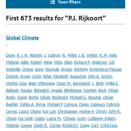
Toon filters
First 673 results for ”P.J. Rijkoort”
Global Climate
-
Dunn
,
R. J. H.
,
Blannin
,
J.
,
Gobron
,
N.
,
Miller
,
J. B.
,
Willett
,
K. M
,
Ades
,
Melanie
,
Adler
,
Robert
,
Alexe
,
Miha
,
Allan
,
Richard P.
,
Anderson
,
Joh
,
Anneville
,
Orlane
,
Aono
,
Yasuyuki
,
Arguez
,
Anthony
,
Armenteras Pascual
,
Dolores
,
Arosio
,
Carlo
,
Asher
,
Elizabeth
,
Augustine
,
John A.
,
Azorin-
Molina
,
Cesa
,
Baez-Villanueva
,
Oscar M.
,
Barichivich
,
J.
,
Beck
,
Hylke E.
,
Bellouin
,
Nicolas
,
Benedetti
,
Angela
,
Blenkinsop
,
Stephen
,
Bock
,
Olivier
,
Bodin
,
Xavier
,
Bonte
,
Olivier
,
Bosilovich
,
Michael G.
,
Boucher
,
Olivier
,
Buehler
,
Stefan A.
,
Byrne
,
Michael P
,
Campos
,
Diego
,
Cappucci
,
Fabrizio
,
Carrea
,
Laura
,
Chang
,
Kai-Lan
,
Christiansen
,
Hanne H
,
Christy
,
John R.
,
Chung
,
Eui-Seok
,
Ciasto
,
Laura M.
,
Clingan
,
Scott
,
Coldewey-Egbers
,
Melanie
,
Cooper
,
Owen R.
,
Cornes
,
Richard C
,
Covey
,
Curt
,
CrÃ©taux
,