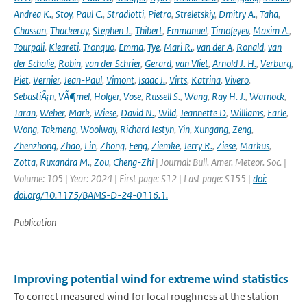
Andrea K.
,
Stoy
,
Paul C.
,
Stradiotti
,
Pietro
,
Streletskiy
,
Dmitry A.
,
Taha
,
Ghassan
,
Thackeray
,
Stephen J.
,
Thibert
,
Emmanuel
,
Timofeyev
,
Maxim A.
,
Tourpali
,
Kleareti
,
Tronquo
,
Emma
,
Tye
,
Mari R.
,
van der A
,
Ronald
,
van
der Schalie
,
Robin
,
van der Schrier
,
Gerard
,
van Vliet
,
Arnold J. H.
,
Verburg
,
Piet
,
Vernier
,
Jean-Paul
,
Vimont
,
Isaac J.
,
Virts
,
Katrina
,
Vivero
,
SebastiÃ¡n
,
VÃ¶mel
,
Holger
,
Vose
,
Russell S.
,
Wang
,
Ray H. J.
,
Warnock
,
Taran
,
Weber
,
Mark
,
Wiese
,
David N.
,
Wild
,
Jeannette D
,
Williams
,
Earle
,
Wong
,
Takmeng
,
Woolway
,
Richard Iestyn
,
Yin
,
Xungang
,
Zeng
,
Zhenzhong
,
Zhao
,
Lin
,
Zhong
,
Feng
,
Ziemke
,
Jerry R.
,
Ziese
,
Markus
,
Zotta
,
Ruxandra M.
,
Zou
,
Cheng-Zhi
| Journal: Bull. Amer. Meteor. Soc. |
Volume: 105 | Year: 2024 | First page: S12 | Last page: S155 |
doi:
doi.org/10.1175/BAMS-D-24-0116.1.
Publication
Improving potential wind for extreme wind statistics
To correct measured wind for local roughness at the station