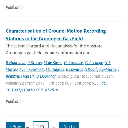
Publication
Characterisation of Ground-Motion Recording
Stations in the Groningen Gas Field
The seismic hazard and risk analysis for the onshore
Groningen gas field requires information abo...
R Noorlandt
,
P Kruiver
,
M de Kleine
,
M Karaoulis
,
G de Lange
,
A di
Matteo
,
J von Ketelhodt
,
EN Ruigrok
,
B Edwards
,
A Rodriguez-Marek
,
J
Bommer
,
J van Elk
,
D Doornhof
| Status: published | Journal: J. Seism. |
Volume: 22 | Year: 2018 | First page: 605 | Last page: 623 |
doi:
10.1007/s10950-017-9725-6
Publication
‹ Prev
…
135
…
Next ›