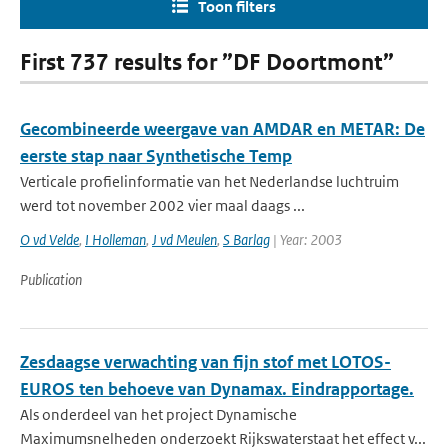
Toon filters
First 737 results for ”DF Doortmont”
Gecombineerde weergave van AMDAR en METAR: De
eerste stap naar Synthetische Temp
Verticale profielinformatie van het Nederlandse luchtruim
werd tot november 2002 vier maal daags ...
O vd Velde
,
I Holleman
,
J vd Meulen
,
S Barlag
| Year: 2003
Publication
Zesdaagse verwachting van fijn stof met LOTOS-
EUROS ten behoeve van Dynamax. Eindrapportage.
Als onderdeel van het project Dynamische
Maximumsnelheden onderzoekt Rijkswaterstaat het effect v...