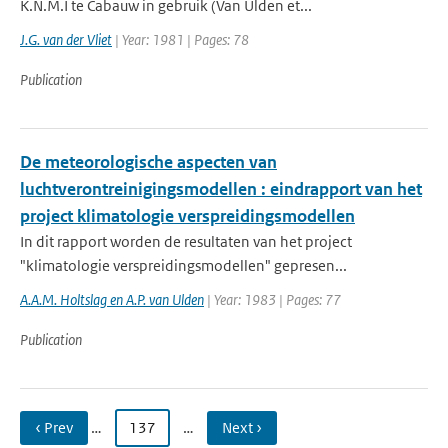
K.N.M.I te Cabauw in gebruik (Van Ulden et...
J.G. van der Vliet
| Year: 1981 | Pages: 78
Publication
De meteorologische aspecten van
luchtverontreinigingsmodellen : eindrapport van het
project klimatologie verspreidingsmodellen
In dit rapport worden de resultaten van het project
"klimatologie verspreidingsmodellen" gepresen...
A.A.M. Holtslag en A.P. van Ulden
| Year: 1983 | Pages: 77
Publication
‹ Prev
…
137
…
Next ›