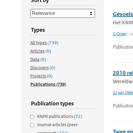
Sort by
Gevoels
Het KNMI
Types
G Groen
| Jo
All types
(739)
Publicatio
Articles
(0)
Data
(0)
Discovers
(0)
2010 re
Projects
(0)
Wereldwi
Publications
(739)
GJ van Old
Publication types
Publicatio
KNMI publications
(72)
Journal articles (peer-
Twee en
reviewed)
(272)