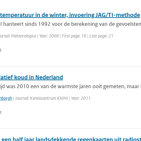
temperatuur in de winter, invoering JAG/TI-methode
 hanteert sinds 1992 voor de berekening van de gevoelstemp
urnal: Meteorologica | Year: 2009 | First page: 18 | Last page: 21
n
latief koud in Nederland
jd was 2010 een van de warmste jaren ooit gemeten, maar in 
enborgh
| Journal: Kenniscentrum KNMI | Year: 2011
n
 een half jaar landsdekkende regenkaarten uit radios