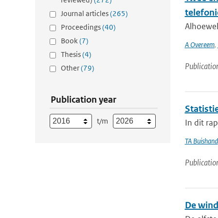
telefon
Journal articles
(265)
Alhoewel
Proceedings
(40)
Book
(7)
A Overeem
,
Thesis
(4)
Publicatio
Other
(79)
Publication year
Statist
t/m
In dit ra
TA Buishand
Publicatio
De wind