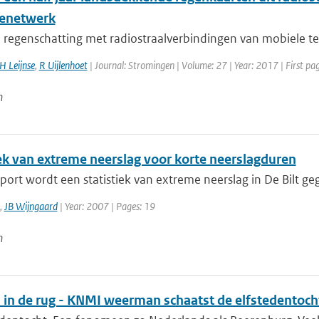
ienetwerk
 regenschatting met radiostraalverbindingen van mobiele te
H Leijnse
,
R Uijlenhoet
| Journal: Stromingen | Volume: 27 | Year: 2017 | First pag
n
iek van extreme neerslag voor korte neerslagduren
pport wordt een statistiek van extreme neerslag in De Bilt ge
,
JB Wijngaard
| Year: 2007 | Pages: 19
n
 in de rug - KNMI weerman schaatst de elfstedentoch