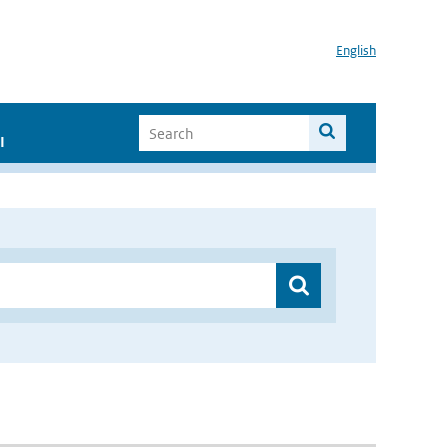
English
I