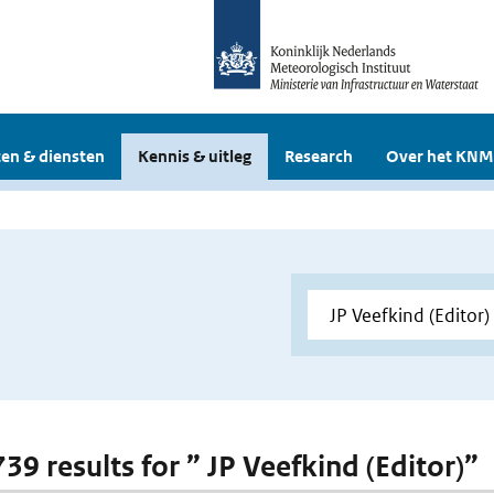
en & diensten
Kennis & uitleg
Research
Over het KNM
739 results for ” JP Veefkind (Editor)”