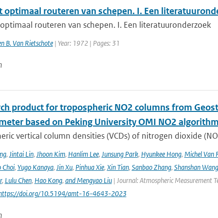
t optimaal routeren van schepen. I. Een literatuuron
optimaal routeren van schepen. I. Een literatuuronderzoek
 en B. Van Rietschote
| Year: 1972 | Pages: 31
n
rch product for tropospheric NO2 columns from Geos
meter based on Peking University OMI NO2 algorith
ric vertical column densities (VCDs) of nitrogen dioxide (NO
ng
,
Jintai Lin
,
Jhoon Kim
,
Hanlim Lee
,
Junsung Park
,
Hyunkee Hong
,
Michel Van 
 Choi
,
Yugo Kanaya
,
Jin Xu
,
Pinhua Xie
,
Xin Tian
,
Sanbao Zhang
,
Shanshan Wan
r
,
Lulu Chen
,
Hao Kong
,
and Mengyao Liu
| Journal: Atmospheric Measurement Tec
 https://doi.org/10.5194/amt-16-4643-2023
n