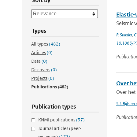
Sort by
Elastic-
Seismic w
Types
R Snieder
,
C
10.1063/PT
All types
(482)
Articles
(0)
Publicatio
Data
(0)
Discovers
(0)
Projects
(0)
Over het
Publications
(482)
Over het 
S.J. Bijlsma
Publication types
Publicatio
KNMI publications
(37)
Journal articles (peer-
reviewed)
(173)