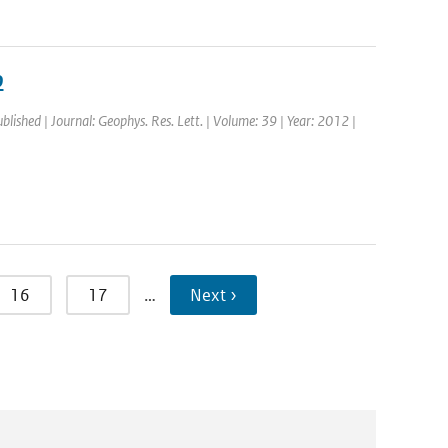
9
ublished | Journal: Geophys. Res. Lett. | Volume: 39 | Year: 2012 |
16
17
…
Next ›