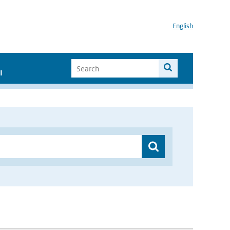
English
I