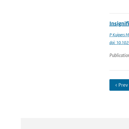
Insigni
P Kuipers 
doi: 10.1
Publicatio
‹ Prev