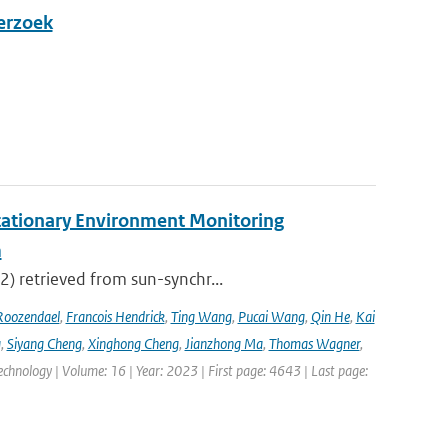
derzoek
tationary Environment Monitoring
m
2) retrieved from sun-synchr...
Roozendael
,
Francois Hendrick
,
Ting Wang
,
Pucai Wang
,
Qin He
,
Kai
g
,
Siyang Cheng
,
Xinghong Cheng
,
Jianzhong Ma
,
Thomas Wagner
,
hnology | Volume: 16 | Year: 2023 | First page: 4643 | Last page: