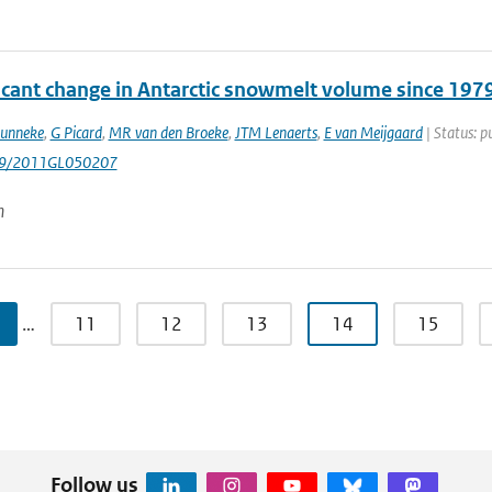
ficant change in Antarctic snowmelt volume since 197
Munneke
,
G Picard
,
MR van den Broeke
,
JTM Lenaerts
,
E van Meijgaard
| Status: p
029/2011GL050207
n
…
11
12
13
14
15
Follow us