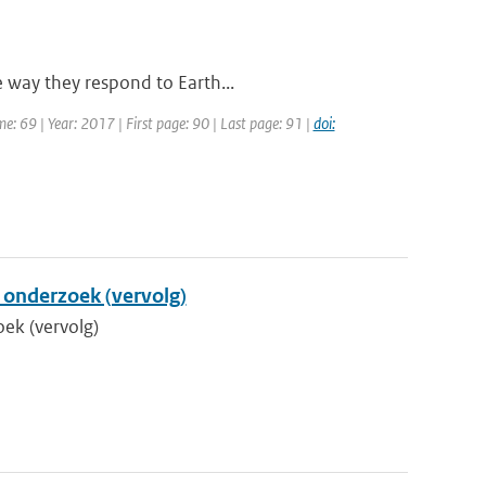
e way they respond to Earth...
me: 69 | Year: 2017 | First page: 90 | Last page: 91 |
doi:
d onderzoek (vervolg)
oek (vervolg)