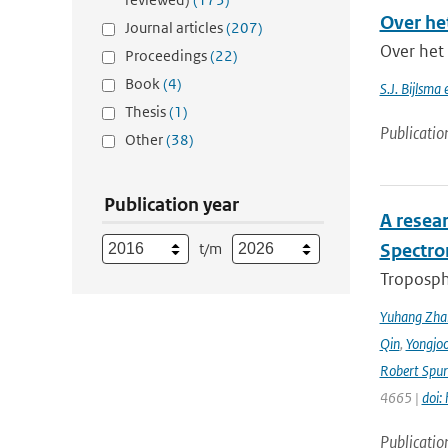
Over he
Journal articles
(207)
Over het 
Proceedings
(22)
Book
(4)
S.J. Bijlsma
Thesis
(1)
Publicatio
Other
(38)
Publication year
A resea
t/m
Spectro
Troposphe
Yuhang Zha
Qin
,
Yongjoo
Robert Spur
4665 |
doi:
Publicatio