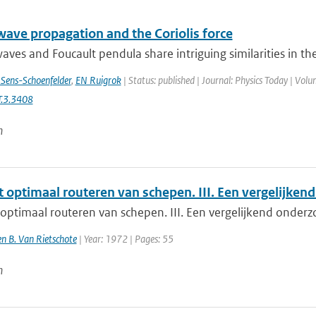
wave propagation and the Coriolis force
aves and Foucault pendula share intriguing similarities in th
 Sens-Schoenfelder
,
EN Ruigrok
| Status: published | Journal: Physics Today | Volu
.3.3408
n
 optimaal routeren van schepen. III. Een vergelijken
optimaal routeren van schepen. III. Een vergelijkend onderz
 en B. Van Rietschote
| Year: 1972 | Pages: 55
n