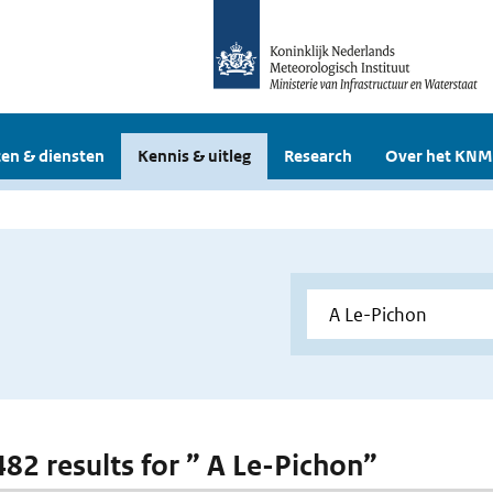
en & diensten
Kennis & uitleg
Research
Over het KNM
482 results for ” A Le-Pichon”