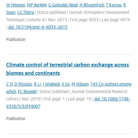
W Hewson
,
MP Barkley
,
G Gonzalez Abad
,
H B&ouml;sch
,
T Kurosu
,
R
Spurr
,
LG Tilstra
| Status: published | Journal: Atmospheric Measurement
Techniques | Volume: 8 | Year: 2015 | First page: 4055 | Last page: 4074
|
doi: 10.5194/amt-8-4055-2015
Publication
Climate control of terrestrial carbon exchange across
biomes and continents
C Yi
,
D Ricciuto
,
R Li
,
J Wolbeck
,
X Xu
,
M Nilsson
,
145 Co-authors among
which
,
FC Bosveld
| Status: published | Journal: Environmental Research
Letters | Year: 2010 | First page: 1 | Last page: 10 |
doi: 10.1088/1748-
9326/5/3/034007
Publication