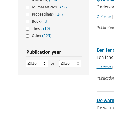
Onderzoe
Journal articles
(372)
Proceedings
(124)
C. Kramer
| 
Book
(13)
Publicatio
Thesis
(10)
Other
(223)
Een fen
Publication year
Een feno
t/m
C. Kramer
|
Publicatio
De warm
De warmt