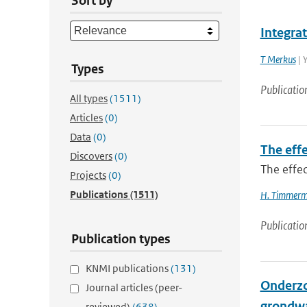
Sort by
Integra
T Merkus
| 
Types
Publicatio
All types
(1511)
Articles
(0)
Data
(0)
The effe
Discovers
(0)
The effec
Projects
(0)
Publications
(1511)
H. Timmer
Publicatio
Publication types
KNMI publications
(131)
Onderzo
Journal articles (peer-
grondw
reviewed)
(638)