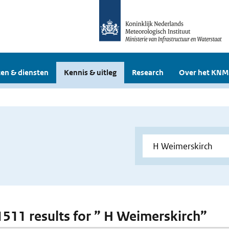
en & diensten
Kennis & uitleg
Research
Over het KNM
 1511 results for ” H Weimerskirch”