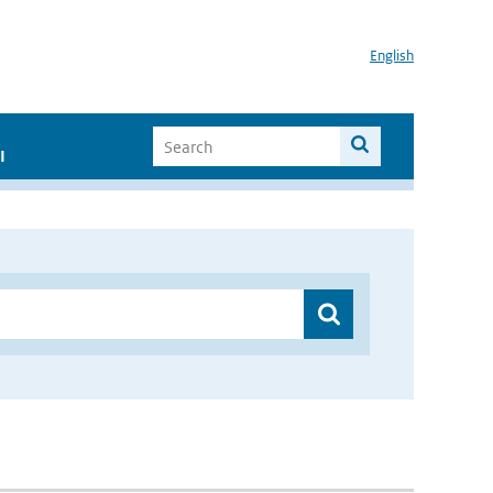
English
I