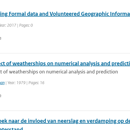
ting Formal data and Volunteered Geographic Informa
Year: 2017 | Pages: 0
n
ct of weatherships on numerical analysis and predict
t of weatherships on numerical analysis and prediction
man
| Year: 1979 | Pages: 16
n
ek naar de invloed van neerslag en verdamping op de 
aterstand