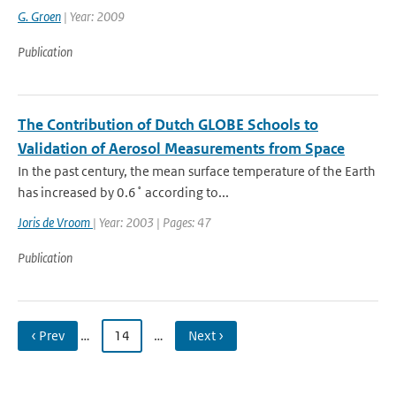
G. Groen
| Year: 2009
Publication
The Contribution of Dutch GLOBE Schools to
Validation of Aerosol Measurements from Space
In the past century, the mean surface temperature of the Earth
has increased by 0.6˚ according to...
Joris de Vroom
| Year: 2003 | Pages: 47
Publication
‹ Prev
…
14
…
Next ›