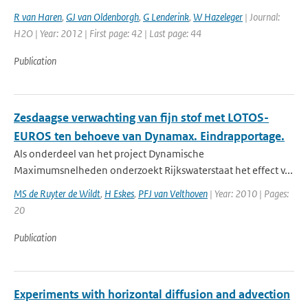
R van Haren
,
GJ van Oldenborgh
,
G Lenderink
,
W Hazeleger
| Journal:
H2O | Year: 2012 | First page: 42 | Last page: 44
Publication
Zesdaagse verwachting van fijn stof met LOTOS-
EUROS ten behoeve van Dynamax. Eindrapportage.
Als onderdeel van het project Dynamische
Maximumsnelheden onderzoekt Rijkswaterstaat het effect v...
MS de Ruyter de Wildt
,
H Eskes
,
PFJ van Velthoven
| Year: 2010 | Pages:
20
Publication
Experiments with horizontal diffusion and advection