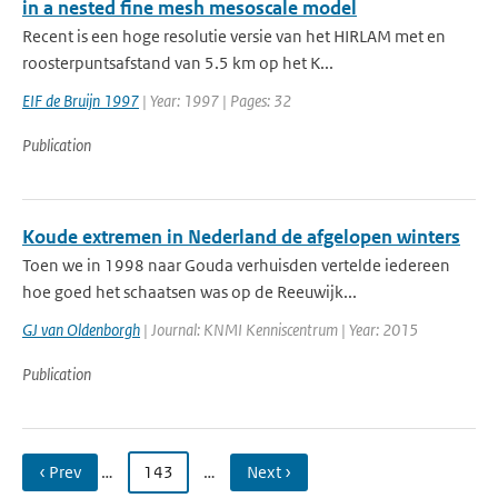
in a nested fine mesh mesoscale model
Recent is een hoge resolutie versie van het HIRLAM met en
roosterpuntsafstand van 5.5 km op het K...
EIF de Bruijn 1997
| Year: 1997 | Pages: 32
Publication
Koude extremen in Nederland de afgelopen winters
Toen we in 1998 naar Gouda verhuisden vertelde iedereen
hoe goed het schaatsen was op de Reeuwijk...
GJ van Oldenborgh
| Journal: KNMI Kenniscentrum | Year: 2015
Publication
‹ Prev
…
143
…
Next ›