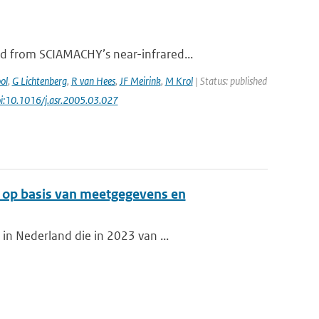
d from SCIAMACHY’s near-infrared...
ol
,
G Lichtenberg
,
R van Hees
,
JF Meirink
,
M Krol
| Status: published
oi:10.1016/j.asr.2005.03.027
d op basis van meetgegevens en
in Nederland die in 2023 van ...