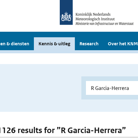
en & diensten
Kennis & uitleg
Research
Over het KNM
 1126 results for ”R Garcia-Herrera”