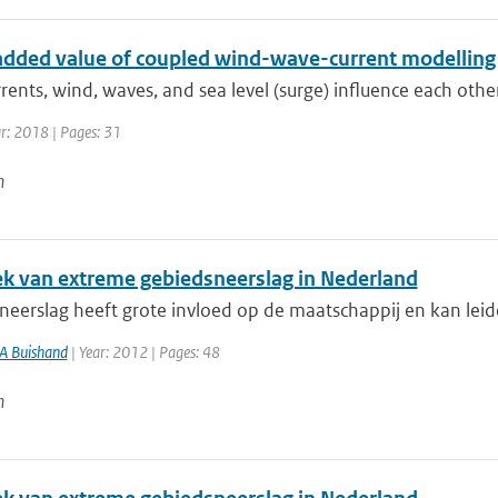
added value of coupled wind-wave-current modelling
rrents, wind, waves, and sea level (surge) influence each other 
ar: 2018 | Pages: 31
n
iek van extreme gebiedsneerslag in Nederland
eerslag heeft grote invloed op de maatschappij en kan leide
A Buishand
| Year: 2012 | Pages: 48
n