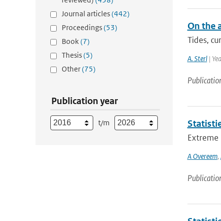
Journal articles
(442)
On the 
Proceedings
(53)
Tides, cu
Book
(7)
Thesis
(5)
A. Sterl
| Ye
Other
(75)
Publicatio
Publication year
t/m
Statist
Extreme n
A Overeem
,
Publicatio