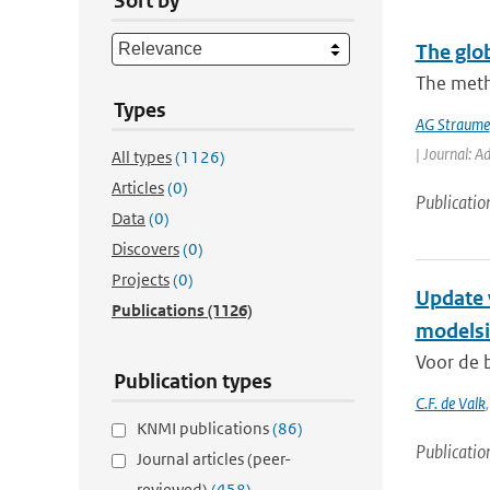
Sort by
The glo
The meth
Types
AG Straume
| Journal: A
All types
(1126)
Articles
(0)
Publicatio
Data
(0)
Discovers
(0)
Projects
(0)
Update 
Publications
(1126)
modelsi
Voor de b
Publication types
C.F. de Valk
KNMI publications
(86)
Publicatio
Journal articles (peer-
reviewed)
(458)