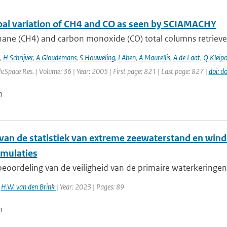
bal variation of CH4 and CO as seen by SCIAMACHY
ane (CH4) and carbon monoxide (CO) total columns retrieve
,
H Schrijver
,
A Gloudemans
,
S Houweling
,
I Aben
,
A Maurellis
,
A de Laat
,
Q Kleipo
dv.Space Res. | Volume: 36 | Year: 2005 | First page: 821 | Last page: 827 |
doi: d
n
van de statistiek van extreme zeewaterstand en win
mulaties
eoordeling van de veiligheid van de primaire waterkeringen 
,
H.W. van den Brink
| Year: 2023 | Pages: 89
n