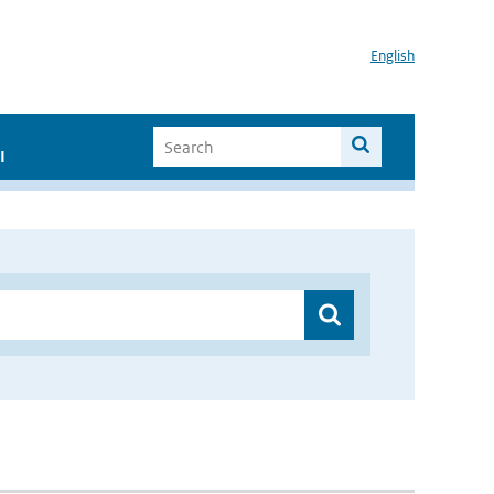
English
I