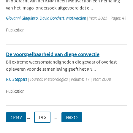
In opdracht van het KNMI heeft Motivaction een herhaling
van het imago-onderzoek uitgevoerd dat e...
Giovanni Giaquinto
,
David Borchert: Motivaction
| Year: 2025 | Pages: 41
Publication
De voorspelbaarheid van diepe convectie
Bij extreme weersomstandigheden die gevaar of overlast
opleveren voor de samenleving geeft het KN...
RJJ Stappers
| Journal: Meteorologica | Volume: 17 | Year: 2008
Publication
‹ Prev
…
145
…
Next ›