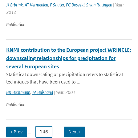
JJ Erbrink
,
AT Vermeulen
,
F Sauter
,
FC Bosveld
,
S van Ratingen
| Year:
2012
Publication
KNMI contribution to the European project WRINCLE:
downscaling relationships for precipitation for
several European sites
Statistical downscaling of precipitation refers to statistical
techniques that have been used to ...
BR Beckmann
,
TA Buishand
| Year: 2001
Publication
‹ Prev
…
146
…
Next ›