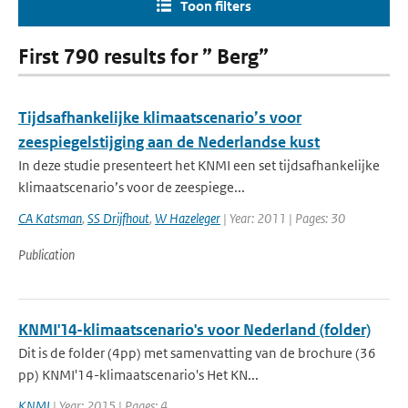
Toon filters
First 790 results for ” Berg”
Tijdsafhankelijke klimaatscenario’s voor
zeespiegelstijging aan de Nederlandse kust
In deze studie presenteert het KNMI een set tijdsafhankelijke
klimaatscenario’s voor de zeespiege...
CA Katsman
,
SS Drijfhout
,
W Hazeleger
| Year: 2011 | Pages: 30
Publication
KNMI'14-klimaatscenario's voor Nederland (folder)
Dit is de folder (4pp) met samenvatting van de brochure (36
pp) KNMI'14-klimaatscenario's Het KN...
KNMI
| Year: 2015 | Pages: 4