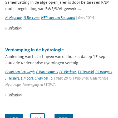
Samenvatting In de afgelopen jaren is door Deltares en KNMI
onder begeleiding van RWS/WVL gewerkt...
M Hegnaur
,
JJ Beersma
,
HFP van den Boogaard
| Year: 2014
Publication
Verdamping in de hydrologie
Aanleiding van het schrijven van dit boek is dat op 17-sep-
2009 de Nederlandse Hydrologen Verenig...
G van den Eertwegh
,
P Bartolomeus
,
FP Bierkens
,
FC Bosveld
,
P Droogers
,
J Heijkers
,
E Moors
,
C van der Tol
| Year: 2015 | Publisher: Nederlandse
Hydrologen Vereniging en STOWA
Publication