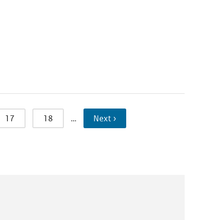
17
18
…
Next ›