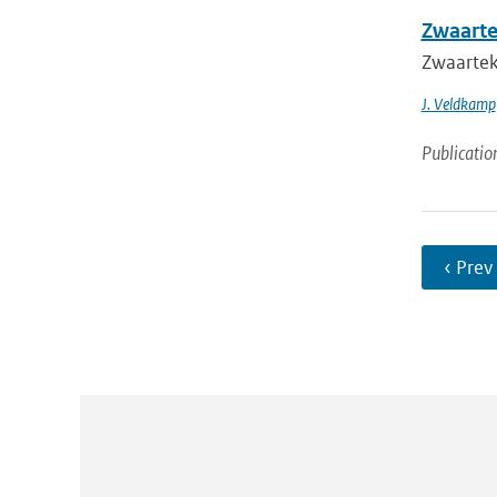
Zwaarte
Zwaartek
J. Veldkamp
Publicatio
‹ Prev