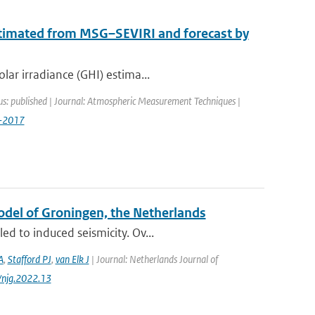
stimated from MSG–SEVIRI and forecast by
lar irradiance (GHI) estima...
us: published | Journal: Atmospheric Measurement Techniques |
7-2017
Model of Groningen, the Netherlands
d to induced seismicity. Ov...
A
,
Stafford PJ
,
van Elk J
| Journal: Netherlands Journal of
/njg.2022.13