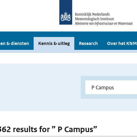
en & diensten
Kennis & uitleg
Research
Over het KNM
 362 results for ” P Campus”