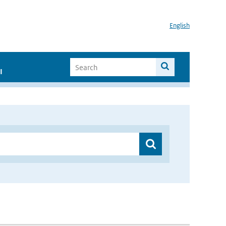
English
I