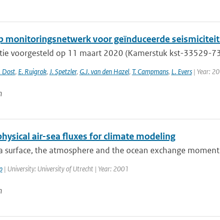
 monitoringsnetwerk voor geïnduceerde seismiciteit 
tie voorgesteld op 11 maart 2020 (Kamerstuk kst-33529-733
. Dost
,
E. Ruigrok
,
J. Spetzler
,
G.J. van den Hazel
,
T. Campmans
,
L. Evers
| Year: 2
n
hysical air-sea fluxes for climate modeling
ea surface, the atmosphere and the ocean exchange momentu
p
| University: University of Utrecht | Year: 2001
n