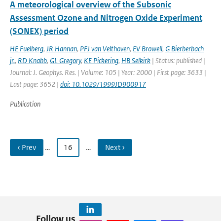
A meteorological overview of the Subsonic
Assessment Ozone and Nitrogen Oxide Experiment
(SONEX) period
HE Fuelberg
,
JR Hannan
,
PFJ van Velthoven
,
EV Browell
,
G Bierberbach
jr.
,
RD Knabb
,
GL Gregory
,
KE Pickering
,
HB Selkirk
| Status: published |
Journal: J. Geophys. Res. | Volume: 105 | Year: 2000 | First page: 3633 |
Last page: 3652 |
doi: 10.1029/1999JD900917
Publication
‹ Prev
…
16
…
Next ›
Follow us