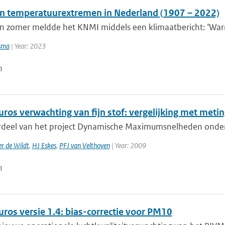
in temperatuurextremen in Nederland (1907 – 2022)
n zomer meldde het KNMI middels een klimaatbericht: ‘Warms
sma
| Year: 2023
n
ros verwachting van fijn stof: vergelijking met meti
rdeel van het project Dynamische Maximumsnelheden onderzoe
r de Wildt
,
HJ Eskes
,
PFJ van Velthoven
| Year: 2009
n
ros versie 1.4: bias-correctie voor PM10