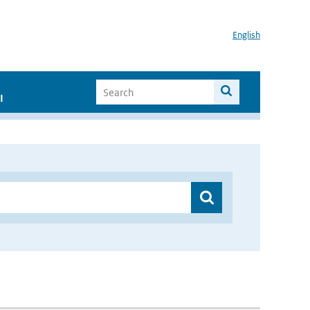
English
I