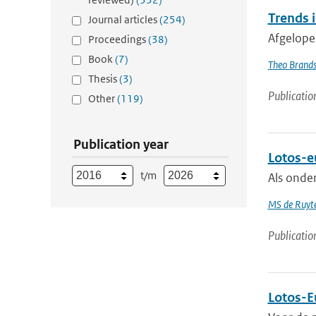
Trends 
Journal articles
(254)
Afgelope
Proceedings
(38)
Book
(7)
Theo Brand
Thesis
(3)
Publicatio
Other
(119)
Publication year
Lotos-eu
t/m
Als onde
MS de Ruyte
Publicatio
Lotos-Eu