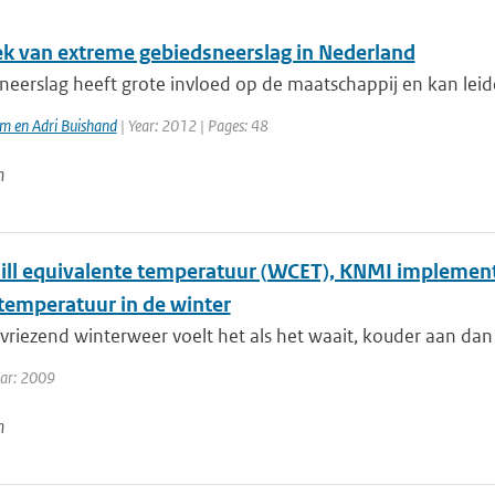
iek van extreme gebiedsneerslag in Nederland
eerslag heeft grote invloed op de maatschappij en kan leiden
m en Adri Buishand
| Year: 2012 | Pages: 48
n
ill equivalente temperatuur (WCET), KNMI implemen
temperatuur in de winter
 vriezend winterweer voelt het als het waait, kouder aan da
ear: 2009
n