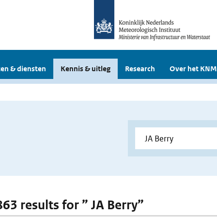
en & diensten
Kennis & uitleg
Research
Over het KNM
863 results for ” JA Berry”