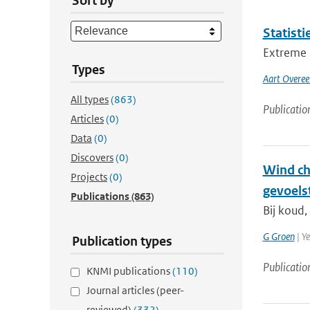
Sort by
Statist
Extreme n
Types
Aart Overee
All types
(863)
Publicatio
Articles
(0)
Data
(0)
Discovers
(0)
Wind ch
Projects
(0)
gevoels
Publications
(863)
Bij koud,
G Groen
| Y
Publication types
Publicatio
KNMI publications
(110)
Journal articles (peer-
reviewed)
(332)