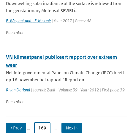
Downwelling solar irradiance at the surface is retrieved from
the geostationary Meteosat SEVIRI i...
E. Wiegant and J.F. Meirink
| Year: 2017 | Pages: 48
Publication
VN klimaatpanel publiceert rapport over extreem
weer
Het Intergovernmental Panel on Climate Change (IPCC) heeft
op 18 november het rapport “Report on ...
R van Dorland
| Journal: Zenit | Volume: 39 | Year: 2012 | First page: 39
Publication
‹ Prev
…
169
…
Next ›