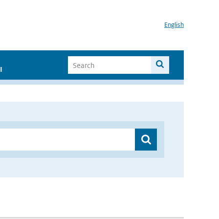
English
I