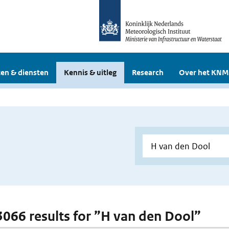
en & diensten
Kennis & uitleg
Research
Over het KNM
 3066 results for ”H van den Dool”