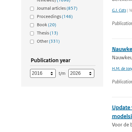
Journal articles
(857)
G.J. Cats
| Y
Proceedings
(146)
Publicatio
Book
(20)
Thesis
(13)
Other
(331)
Nauwkeu
Nauwkeu
Publication year
H.M. de Jon
t/m
Publicatio
Update 
modelsi
Voor de b