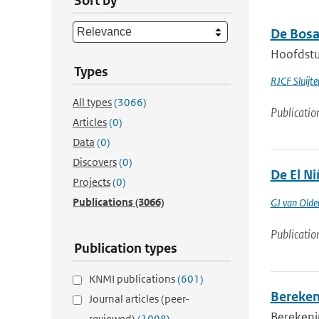
Sort by
De Bosa
Hoofdstuk
Types
RJCF Sluijte
All types
(3066)
Publicatio
Articles
(0)
Data
(0)
Discovers
(0)
De El N
Projects
(0)
Publications
(3066)
GJ van Old
Publicatio
Publication types
KNMI publications
(601)
Bereken
Journal articles (peer-
Berekeni
reviewed)
(1098)