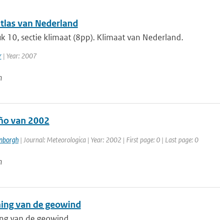
tlas van Nederland
 10, sectie klimaat (8pp). Klimaat van Nederland.
r
| Year: 2007
n
iño van 2002
enborgh
| Journal: Meteorologica | Year: 2002 | First page: 0 | Last page: 0
n
ing van de geowind
ng van de geowind