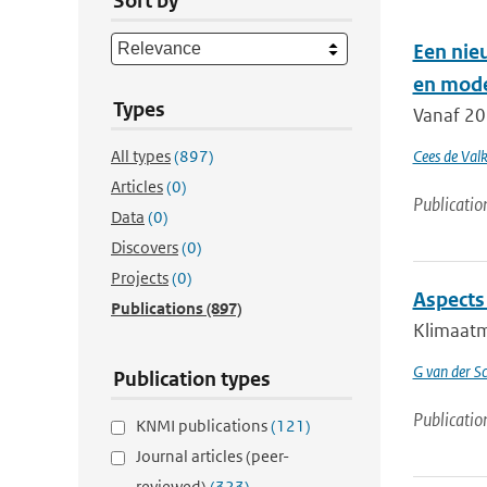
Sort by
Een nie
en mode
Types
Vanaf 20
All types
(897)
Cees de Val
Articles
(0)
Publicatio
Data
(0)
Discovers
(0)
Projects
(0)
Aspects
Publications
(897)
Klimaatmo
G van der Sc
Publication types
Publicatio
KNMI publications
(121)
Journal articles (peer-
reviewed)
(323)