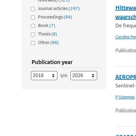
Hittewa
Journal articles
(247)
waarsc
Proceedings
(94)
De frequ
Book
(7)
Thesis
(9)
Carolina Pe
Other
(96)
Publicatio
Publication year
t/m
AEROPRO
Sentinel-
P Stammes
Publicatio