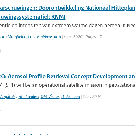
arschuwingen: Doorontwikkeling Nationaal Hitteplan
huwingssystematiek KNMI
entie en intensiteit van extreem warme dagen nemen in Nede
reira Marghidan
,
Lone Mokkenstorm
| Year: 2026 | Pages: 47
n
: Aerosol Profile Retrieval Concept Development and
4 (S-4) will be an operational satellite mission in geostationa
,
A Apituley
,
AFJ Sanders
,
OM Vieitez
,
JF de Haan
| Year: 2014
n