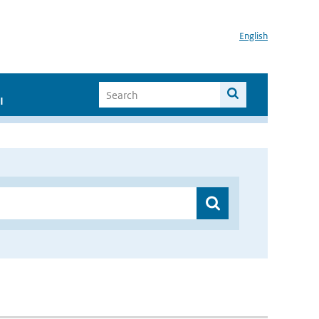
English
I