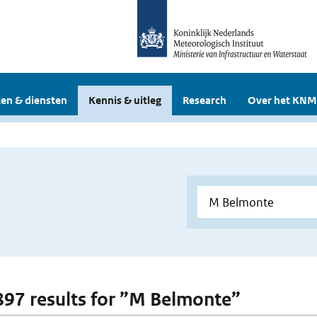
en & diensten
Kennis & uitleg
Research
Over het KNM
 897 results for ”M Belmonte”