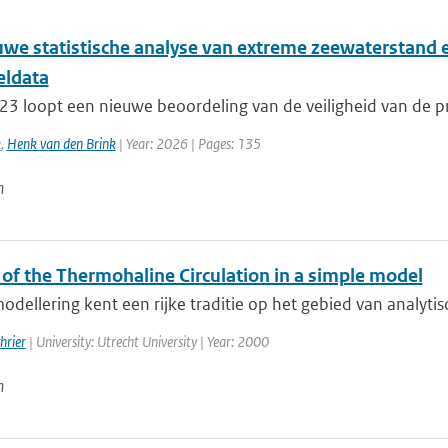
uwe statistische analyse van extreme zeewaterstand 
ldata
23 loopt een nieuwe beoordeling van de veiligheid van de pr
k
,
Henk van den Brink
| Year: 2026 | Pages: 135
n
 of the Thermohaline Circulation in a simple model
dellering kent een rijke traditie op het gebied van analytis
hrier
| University: Utrecht University | Year: 2000
n