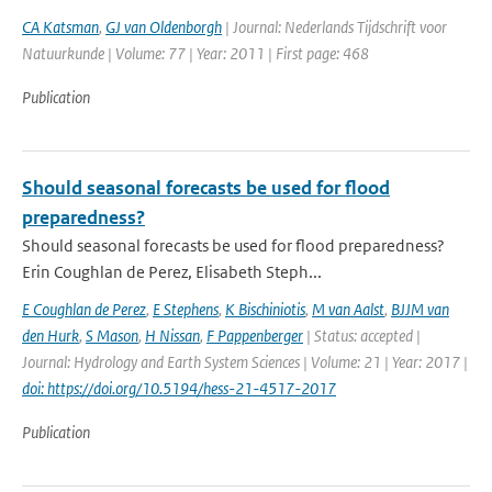
CA Katsman
,
GJ van Oldenborgh
| Journal: Nederlands Tijdschrift voor
Natuurkunde | Volume: 77 | Year: 2011 | First page: 468
Publication
Should seasonal forecasts be used for flood
preparedness?
Should seasonal forecasts be used for flood preparedness?
Erin Coughlan de Perez, Elisabeth Steph...
E Coughlan de Perez
,
E Stephens
,
K Bischiniotis
,
M van Aalst
,
BJJM van
den Hurk
,
S Mason
,
H Nissan
,
F Pappenberger
| Status: accepted |
Journal: Hydrology and Earth System Sciences | Volume: 21 | Year: 2017 |
doi: https://doi.org/10.5194/hess-21-4517-2017
Publication