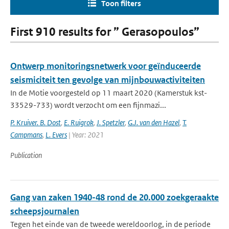
Toon filters
First 910 results for ” Gerasopoulos”
Ontwerp monitoringsnetwerk voor geïnduceerde
seismiciteit ten gevolge van mijnbouwactiviteiten
In de Motie voorgesteld op 11 maart 2020 (Kamerstuk kst-
33529-733) wordt verzocht om een fijnmazi...
P. Kruiver. B. Dost
,
E. Ruigrok
,
J. Spetzler
,
G.J. van den Hazel
,
T.
Campmans
,
L. Evers
| Year: 2021
Publication
Gang van zaken 1940-48 rond de 20.000 zoekgeraakte
scheepsjournalen
Tegen het einde van de tweede wereldoorlog, in de periode