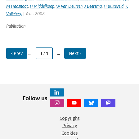
M Haasnoot
,
H Middelkoop
,
W van Deursen
,
J Beersma
,
H Buiteveld
,
K
Volleberg
| Year: 2008
Publication
‹ Prev
…
174
…
Next ›
Follow us
Copyright
Privacy
Cookies