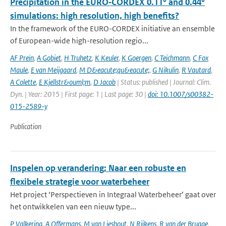
Precipitation in the EURO‑CORDEX 0.11° and 0.44°
simulations: high resolution, high benefits?
In the framework of the EURO-CORDEX initiative an ensemble
of European-wide high-resolution regio...
AF Prein
,
A Gobiet
,
H Truhetz
,
K Keuler
,
K Goergen
,
C Teichmann
,
C Fox
Maule
,
E van Meijgaard
,
M D&eacute;qu&eacute;
,
G Nikulin
,
R Vautard
,
A Colette
,
E Kjellstr&ouml;m
,
D Jacob
| Status: published | Journal: Clim.
Dyn. | Year: 2015 | First page: 1 | Last page: 30 |
doi: 10.1007/s00382-
015-2589-y
Publication
Inspelen op verandering; Naar een robuste en
flexibele strategie voor waterbeheer
Het project ‘Perspectieven in Integraal Waterbeheer’ gaat over
het ontwikkelen van een nieuw type...
P Valkering
,
A Offermans
,
M van Lieshout
,
N Rijkens
,
R van der Brugge
,