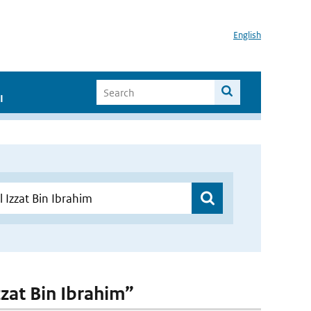
English
I
zzat Bin Ibrahim”