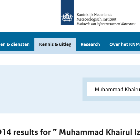
en & diensten
Kennis & uitleg
Research
Over het KNM
 914 results for ” Muhammad Khairul I