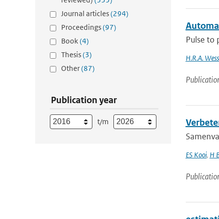
Journal articles
(294)
Automat
Proceedings
(97)
Pulse to 
Book
(4)
Thesis
(3)
H.R.A. Wess
Other
(87)
Publicatio
Publication year
t/m
Verbete
Samenvatt
ES Kooi
,
H 
Publicatio