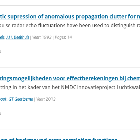
ic supression of anomalous propagation clutter for 
pulse radar echo fluctuations have been used to distinguish 
els
,
J.H. Beekhuis
| Year: 1992 | Pages: 14
n
ringsmogelijkheden voor effectberekeningen bij chem
ing In het kader van het NMDC innovatieproject Luchtkwalitei
Boot
,
GT Geertsema
| Year: 2012
n