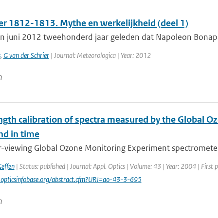
er 1812-1813. Mythe en werkelijkheid (deel 1)
in juni 2012 tweehonderd jaar geleden dat Napoleon Bonapar
s
,
G van der Schrier
| Journal: Meteorologica | Year: 2012
n
gth calibration of spectra measured by the Global Oz
nd in time
r-viewing Global Ozone Monitoring Experiment spectromete
effen
| Status: published | Journal: Appl. Optics | Volume: 43 | Year: 2004 | First
opticsinfobase.org/abstract.cfm?URI=ao-43-3-695
n