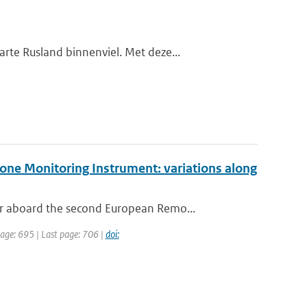
te Rusland binnenviel. Met deze...
one Monitoring Instrument: variations along
r aboard the second European Remo...
 page: 695 | Last page: 706 |
doi: