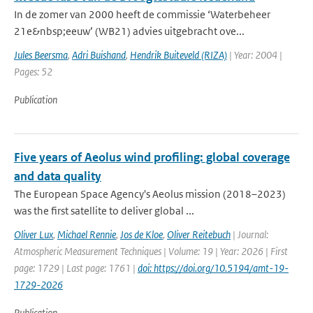
In de zomer van 2000 heeft de commissie ‘Waterbeheer
21e&nbsp;eeuw’ (WB21) advies uitgebracht ove...
Jules Beersma
,
Adri Buishand
,
Hendrik Buiteveld (RIZA)
| Year: 2004 |
Pages: 52
Publication
Five years of Aeolus wind profiling: global coverage
and data quality
The European Space Agency's Aeolus mission (2018–2023)
was the first satellite to deliver global ...
Oliver Lux
,
Michael Rennie
,
Jos de Kloe
,
Oliver Reitebuch
| Journal:
Atmospheric Measurement Techniques | Volume: 19 | Year: 2026 | First
page: 1729 | Last page: 1761 |
doi: https://doi.org/10.5194/amt-19-
1729-2026
Publication