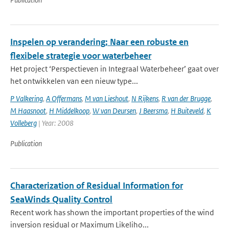
Inspelen op verandering; Naar een robuste en
flexibele strategie voor waterbeheer
Het project ‘Perspectieven in Integraal Waterbeheer’ gaat over
het ontwikkelen van een nieuw type...
P Valkering
,
A Offermans
,
M van Lieshout
,
N Rijkens
,
R van der Brugge
,
M Haasnoot
,
H Middelkoop
,
W van Deursen
,
J Beersma
,
H Buiteveld
,
K
Volleberg
| Year: 2008
Publication
Characterization of Residual Information for
SeaWinds Quality Control
Recent work has shown the important properties of the wind
inversion residual or Maximum Likeliho...