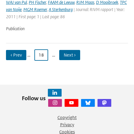
WAJ van Pul
,
PH Fischer
,
FAAM de Leeuw
,
RJM Maas
,
D Mooibroek
,
TPC
van Noije
,
MGM Roemer
,
A Sterkenburg
| Journal: RIVM rapport | Year:
2011 | First page: 1 | Last page: 86
Publication
‹ Prev
…
18
…
Next ›
Follow us
Copyright
Privacy
Cookies