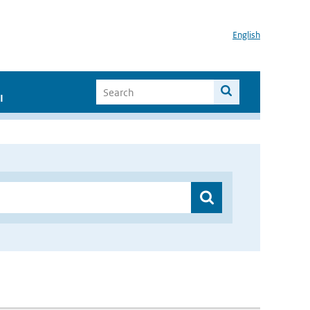
English
I