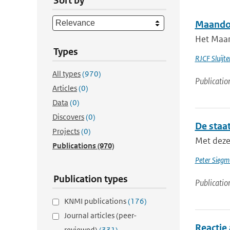
Sort by
Maandov
Het Maan
Types
RJCF Sluijte
All types
(970)
Publicatio
Articles
(0)
Data
(0)
Discovers
(0)
De staa
Projects
(0)
Met deze
Publications
(970)
Peter Sieg
Publication types
Publicatio
KNMI publications
(176)
Journal articles (peer-
Reactie 
reviewed)
(331)