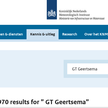
en & diensten
Kennis & uitleg
Research
Over het KNM
 970 results for ” GT Geertsema”