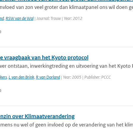
nvloed van zon veel groter dan klimaatpanel ons wil doen gel
and
,
RSW van de Wal
| Journal: Trouw | Year: 2012
n
ne vraagbaak van het Kyoto protocol
er ontstaan, inwerkingtreding en uitvoering van het Kyoto Pr
kers
,
L van den Brink
,
R van Dorland
| Year: 2005 | Publisher: PCCC
n
Onzin over Klimaatverandering
 mens nu wel of geen invloed op de verandering van het kli