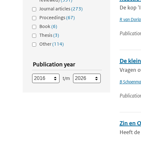
De kop 'I
Journal articles
(273)
Proceedings
(67)
R van Dorl
Book
(6)
Publicatio
Thesis
(3)
Other
(114)
De klei
Publication year
Vragen ov
t/m
B Schoenma
Publicatio
Zin en 
Heeft de