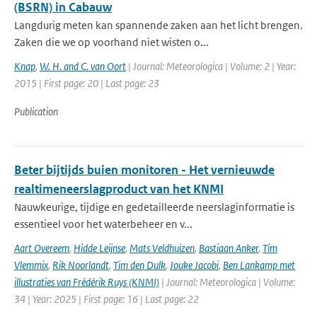
(BSRN) in Cabauw
Langdurig meten kan spannende zaken aan het licht brengen.
Zaken die we op voorhand niet wisten o...
Knap
,
W. H. and C. van Oort
| Journal: Meteorologica | Volume: 2 | Year:
2015 | First page: 20 | Last page: 23
Publication
Beter bijtijds buien monitoren - Het vernieuwde
realtimeneerslagproduct van het KNMI
Nauwkeurige, tijdige en gedetailleerde neerslaginformatie is
essentieel voor het waterbeheer en v...
Aart Overeem
,
Hidde Leijnse
,
Mats Veldhuizen
,
Bastiaan Anker
,
Tim
Vlemmix
,
Rik Noorlandt
,
Tim den Dulk
,
Jouke Jacobi
,
Ben Lankamp met
illustraties van Frédérik Ruys (KNMI)
| Journal: Meteorologica | Volume:
34 | Year: 2025 | First page: 16 | Last page: 22