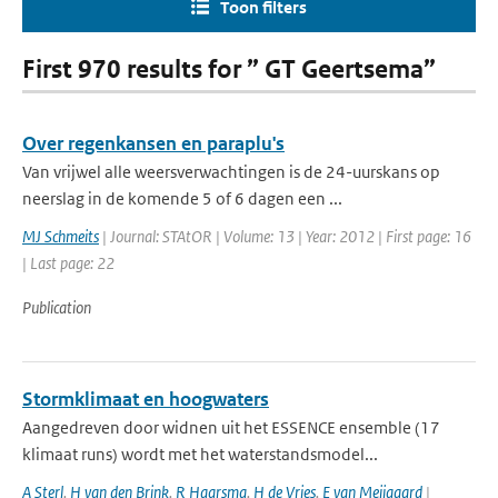
Toon filters
First 970 results for ” GT Geertsema”
Over regenkansen en paraplu's
Van vrijwel alle weersverwachtingen is de 24-uurskans op
neerslag in de komende 5 of 6 dagen een ...
MJ Schmeits
| Journal: STAtOR | Volume: 13 | Year: 2012 | First page: 16
| Last page: 22
Publication
Stormklimaat en hoogwaters
Aangedreven door widnen uit het ESSENCE ensemble (17
klimaat runs) wordt met het waterstandsmodel...
A Sterl
,
H van den Brink
,
R Haarsma
,
H de Vries
,
E van Meijgaard
|