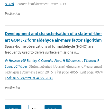
A Sterl
| Journal: knmi document | Year: 2015
Publication
Development and characterisation of a state-of-the-
art GOME-2 formaldehyde air-mass factor algorithm
Space-borne observations of formaldehyde (HCHO) are
frequently used to derive surface emissions o...
W Hewson
,
MP Barkley
,
G Gonzalez Abad
,
H B&ouml;sch
,
T Kurosu
,
R
Spurr
,
LG Tilstra
| Status: published | Journal: Atmospheric Measurement
Techniques | Volume: 8 | Year: 2015 | First page: 4055 | Last page: 4074
|
doi: 10.5194/amt-8-4055-2015
Publication