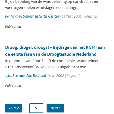
Bij de bepaling van de windbelasting op constructies en
voertuigen spelen windvlagen een belangri...
Ben Wichers Schreur en Gertie Geertsema
| Year: 2006 | Pages: 23
Publication
Droog, droger, droogst - Bijdrage van het KNMI aan
de eerste fase van de Droogtestudie Nederland
In de zomer van 2000 heeft de commissie ‘Waterbeheer
21e&nbsp;eeuw’ (WB21) advies uitgebracht ove...
Jules Beersma
,
Adri Buishand
| Year: 2002 | Pages: 42
Publication
‹ Prev
…
193
Next ›