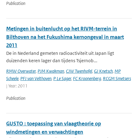
Publication
Metingen in buitenlucht op het RIVM-terrein in
Bilthoven na het Fukushima kernongeval in maart
2011
De in Nederland gemeten radioactiviteit uit Japan ligt
duizenden keren lager dan tijdens Tsjernob...
RMW Overwater
,
PJM Kwakman
,
CJW Twenhofel
,
GJ Knetsch
,
MP
Scheele
,
PFJ van Velthoven
,
P Le Sager
,
FC Kroonenberg
,
RCGM Smetsers
| Year: 2011
Publication
GUSTO : toepassing van vlaagtheorie op
windmetingen en verwachtingen